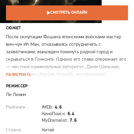
СМОТРЕТЬ ОНЛАЙН
СЮЖЕТ
После оккупации Фошана японскими войсками мастер
вин-чун Ип Ман, отказываясь сотрудничать с
захватчиками, вынужден покинуть родной город и
скрываться в Гонконге. Однако его слава опережает его
— местный криминальный авторитет, Джин Шаньжао,
известный как «Король трущоб», воспринимает
РАЗВЕРНУТЬ
появление мастера как угрозу своей власти. Желая
РЕЖИССЕР
доказать своё превосходство и запугать общину, Джин
Ли Лимин
бросает Ип Ману публичный вызов, настаивая на
поединке. Этот бой — не просто столкновение стилей,
Рейтинги:
IMDb:
4.6
но и противостояние принципов: грубая сила и
КиноПоиск:
6.4
запугивание против достоинства, чести и
MyDramalist:
7.6
непоколебимого духа истинного мастера. Для Ип Мана
Страна:
Китай