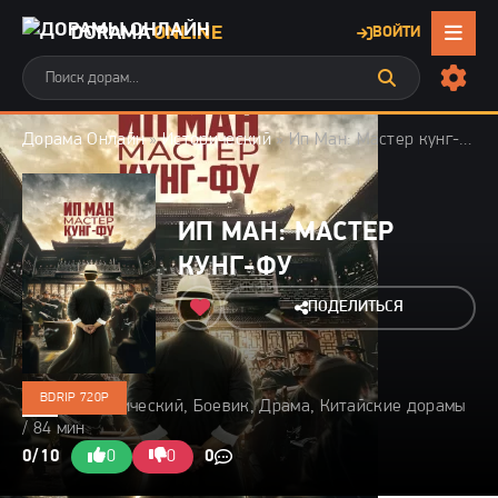
DORAMA
ONLINE
ВОЙТИ
Дорама Онлайн
»
Исторический
» Ип Ман: Мастер кунг-фу
ИП МАН: МАСТЕР
КУНГ-ФУ
ПОДЕЛИТЬСЯ
BDRIP 720P
2019 / Исторический, Боевик, Драма, Китайские дорамы
/ 84 мин
0/10
0
0
0