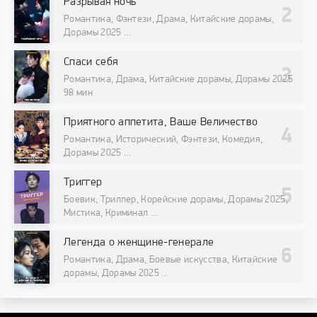
Разрывая ночь
Романтика, Фэнтези, Драма, Китайские дорамы,
Дорамы 2025
98 мин
Спаси себя
Романтика, Драма, Китайские дорамы, Дорамы 2025
98 мин
Приятного аппетита, Ваше Величество
Романтика, Исторический, Фэнтези, Комедия,
Дорамы 2025
98 мин
Триггер
Боевик, Триллер, Корейские дорамы, Дорамы 2025,
Мистика, Криминал
98 мин
Легенда о женщине-генерале
Романтика, Драма, Боевые искусства, Китайские
дорамы, Дорамы 2025
98 мин