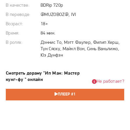
поединок становится необходимостью — не ради личной
В качестве:
BDRip 720p
славы, а чтобы защитить своё право на жизнь и отстоять
ценности, которые он олицетворяет, в городе,
В переводе:
@MUZOBOZ@, IVI
разрываемом на части войной и коррупцией.
Возраст:
18+
Время:
84 мин.
В ролях:
Дэннис То, Мэтт Фаулер, Филип Херш,
Тун Сяоху, Майкл Вон, Синь Ваньлижо,
Юэ Дунфэн
Смотреть дораму "Ип Ман: Мастер
кунг-фу " онлайн
Не работает?
ПЛЕЕР #1