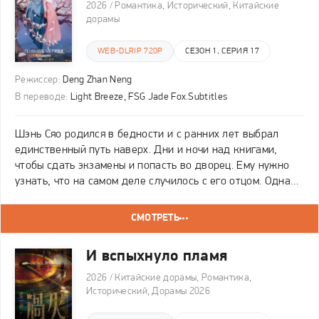
2026 / Романтика, Исторический, Китайские
дорамы
WEB-DLRIP 720P
СЕЗОН 1, СЕРИЯ 17
Режиссер:
Deng Zhan Neng
В переводе:
Light Breeze, FSG Jade Fox.Subtitles
Шэнь Сяо родился в бедности и с ранних лет выбрал
единственный путь наверх. Дни и ночи над книгами,
чтобы сдать экзамены и попасть во дворец. Ему нужно
узнать, что на самом деле случилось с его отцом. Одна
случайная ночь с принцессой Чжаоян по имени Ли Шу
переворачивает всё. Она использует его и
СМОТРЕТЬ
И вспыхнуло пламя
2026 / Китайские дорамы, Романтика,
Исторический, Дорамы 2026