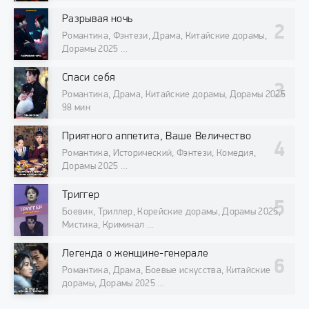
Разрывая ночь
Романтика, Фэнтези, Драма, Китайские дорамы,
Дорамы 2025
98 мин
Спаси себя
Романтика, Драма, Китайские дорамы, Дорамы 2025
98 мин
Приятного аппетита, Ваше Величество
Романтика, Исторический, Фэнтези, Комедия,
Дорамы 2025
98 мин
Триггер
Боевик, Триллер, Корейские дорамы, Дорамы 2025,
Мистика, Криминал
98 мин
Легенда о женщине-генерале
Романтика, Драма, Боевые искусства, Китайские
дорамы, Дорамы 2025
98 мин