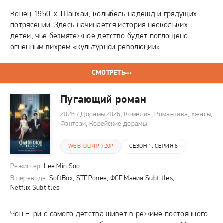
Конец 1950-х. Шанхай, колыбель надежд и грядущих
потрясений. Здесь начинается история нескольких
детей, чье безмятежное детство будет поглощено
огненным вихрем «культурной революции».
Идеологическая буря раскалывает семьи, рушит судьбы
и подвергает жестоким испытаниям саму их дружбу. Они
СМОТРЕТЬ
видят, как
Пугающий роман
2026 / Дорамы 2026, Комедия, Романтика, Ужасы,
Фэнтези, Корейские дорамы
WEB-DLRIP 720P
СЕЗОН 1, СЕРИЯ 6
Режиссер:
Lee Min Soo
В переводе:
SoftBox, STEPonee, ФСГ Мания.Subtitles,
Netflix.Subtitles
Чон Ё-ри с самого детства живет в режиме постоянного