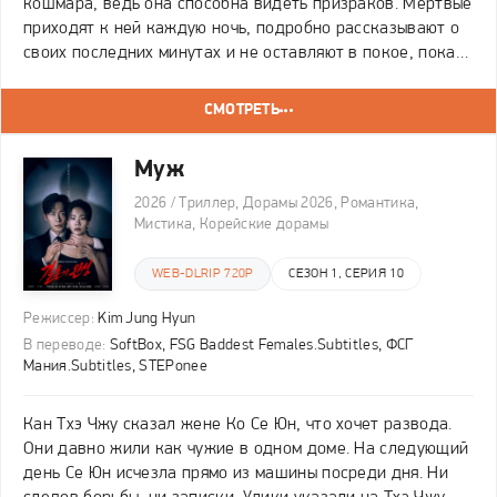
кошмара, ведь она способна видеть призраков. Мертвые
приходят к ней каждую ночь, подробно рассказывают о
своих последних минутах и не оставляют в покое, пока
девушка не помоет им восстановить справедливость.
При этом Ё-ри является богатой
СМОТРЕТЬ
Муж
2026 / Триллер, Дорамы 2026, Романтика,
Мистика, Корейские дорамы
WEB-DLRIP 720P
СЕЗОН 1, СЕРИЯ 10
Режиссер:
Kim Jung Hyun
В переводе:
SoftBox, FSG Baddest Females.Subtitles, ФСГ
Мания.Subtitles, STEPonee
Кан Тхэ Чжу сказал жене Ко Се Юн, что хочет развода.
Они давно жили как чужие в одном доме. На следующий
день Се Юн исчезла прямо из машины посреди дня. Ни