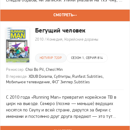
следов борьбы, ни записки. Улики указали на Тхэ Чжу, и
полиция объявила его главным подозреваемым в
похищении. На деле всем управляет Но Ман
СМОТРЕТЬ
Бегущий человек
2010 / Комедия, Корейские дорамы
HDTVRIP 720P
СЕЗОН 1, СЕРИЯ 814
Режиссер:
Choi Bo Pil, Cheol Min
В переводе:
XDUB Dorama, Субтитры, Runfast.Subtitles,
Мобильное телевидение, ФСГ Зиппер.Subtitles
С 2010 года «Running Man» превратил корейское ТВ в
цирк на выезде. Семеро (позже — меньше) ведущих
носятся по Сеулу и всей стране, дерутся за бирки с
именами и постоянно друг друга предают — это тут
вместо правил.Состав давно стал семьёй: Ю Джэ Сок
изображает голос разума, но чаще просто орёт от