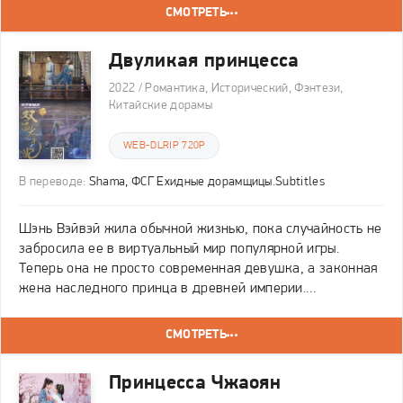
красном. Девушка с острым умом и железной
СМОТРЕТЬ
Двуликая принцесса
2022 / Романтика, Исторический, Фэнтези,
Китайские дорамы
WEB-DLRIP 720P
В переводе:
Shama, ФСГ Ехидные дорамщицы.Subtitles
Шэнь Вэйвэй жила обычной жизнью, пока случайность не
забросила ее в виртуальный мир популярной игры.
Теперь она не просто современная девушка, а законная
жена наследного принца в древней империи.
Оказавшись в теле принцессы, Вэйвэй понимает, что за
золотыми стенами дворца скрываются опасные
СМОТРЕТЬ
Принцесса Чжаоян