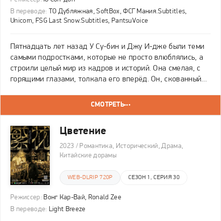
В переводе:
ТО Дубляжная, SoftBox, ФСГ Мания.Subtitles,
Unicorn, FSG Last Snow.Subtitles, PantsuVoice
Пятнадцать лет назад У Су-бин и Джу И-дже были теми
самыми подростками, которые не просто влюблялись, а
строили целый мир из кадров и историй. Она смелая, с
горящими глазами, толкала его вперёд. Он, скованный
родительскими планами, находил в ней вдохновение.
Они спорили о том, каким должно быть
СМОТРЕТЬ
Цветение
2023 / Романтика, Исторический, Драма,
Китайские дорамы
WEB-DLRIP 720P
СЕЗОН 1, СЕРИЯ 30
Режиссер:
Вонг Кар-Вай, Ronald Zee
В переводе:
Light Breeze