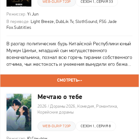
WEB-DLRIP 720P
СЕЗОН 1, СЕРИЯ 33
Режиссер:
Yi Jun
В переводе:
Light Breeze, DubLik.Tv, SlothSound, FSG Jade
Fox.Subtitles
В разгар политических бурь Китайской Республики юный
Мужун Цинъи, младший сын могущественного
военачальника, познал всю горечь тирании собственного
отчима, чьи жестокость и унижения вынудили его бежать
из дома. Отчаянный побег привёл его к Жэнь Сусу, чья
спасительная доброта стала роковой для её
СМОТРЕТЬ
Мечтаю о тебе
2026 / Дорамы 2026, Комедия, Романтика,
Корейские дорамы
WEB-DLRIP 720P
СЕЗОН 1, СЕРИЯ 8
Режиссер:
Ю Сон-дон