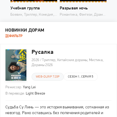
Учебная группа
Разрывая ночь
Спа
Боевик, Триллер, Комедия, Дорамы 2025
Романтика, Фэнтези, Драма, Китайские дорамы, Дорамы 2025
НОВИНКИ ДОРАМ
ФИЛЬТР
Русалка
2026 / Триллер, Китайские дорамы, Мистика,
Дорамы 2026
WEB-DLRIP 720P
СЕЗОН 1, СЕРИЯ 5
Режиссер:
Yang Lei
В переводе:
Light Breeze
Судьба Су Линь — это история выживания, сотканная из
невзгод. Рано оставшись без попечения родителей и