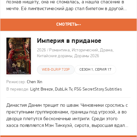
познав нищету, она не сломалась, а нашла спасение в
мечте. Её лингвистический дар стал билетом в другой
мир, увенчавшись триумфом — главной ролью в
школьной постановке «Русалочки». Однако этот
СМОТРЕТЬ
Империя в приданое
2026 / Романтика, Исторический, Драма,
Китайские дорамы, Дорамы 2026
WEB-DLRIP 720P
СЕЗОН 1, СЕРИЯ 17
Режиссер:
Chen Xin
В переводе:
Light Breeze, DubLik.Tv, FSG SecretStory.Subtitles
Династия Данин трещит по швам. Чиновники срослись с
преступными группировками, границы под угрозой, а во
дворце плетутся бесконечные интриги. Среди этого
хаоса появляется Мэн Тинхуэй, сирота, выросшая вдали
от столицы. Когда то её спас неизвестный юноша в