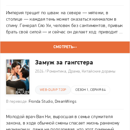
Империя трещит по швам: на севере — мятежи, в
столице — каждая тень может оказаться кинжалом в
спину. Генерал Сяо Уи, человек без сантиментов, привык
брать своё силой — и сейчас он делает ход: приводит в
дом Се Цзяюй. Официально она — дочь придворного
наставника. На деле у неё совсем другой набор
СМОТРЕТЬ
Замуж за гангстера
2024 / Романтика, Драма, Китайские дорамы
WEB-DLRIP 720P
СЕЗОН 1, СЕРИЯ 64
В переводе:
Fronda Studio, DreamWings
Молодой врач Ван Ни, выросшая в семье служителя
закона, в ходе обычной смены спасает жизнь раненому
незнакомцу, даже не подозревая, что этот гуманный