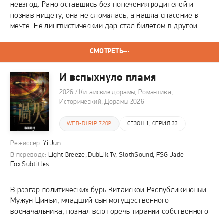
невзгод. Рано оставшись без попечения родителей и
познав нищету, она не сломалась, а нашла спасение в
мечте. Её лингвистический дар стал билетом в другой
мир, увенчавшись триумфом — главной ролью в
школьной постановке «Русалочки». Однако этот
СМОТРЕТЬ
И вспыхнуло пламя
2026 / Китайские дорамы, Романтика,
Исторический, Дорамы 2026
WEB-DLRIP 720P
СЕЗОН 1, СЕРИЯ 33
Режиссер:
Yi Jun
В переводе:
Light Breeze, DubLik.Tv, SlothSound, FSG Jade
Fox.Subtitles
В разгар политических бурь Китайской Республики юный
Мужун Цинъи, младший сын могущественного
военачальника, познал всю горечь тирании собственного