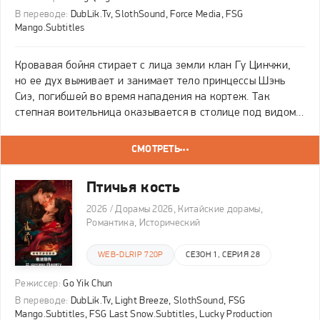
В переводе:
DubLik.Tv, SlothSound, Force Media, FSG
Mango.Subtitles
Кровавая бойня стирает с лица земли клан Гу Цинчжи,
но ее дух выживает и занимает тело принцессы Шэнь
Сиэ, погибшей во время нападения на кортеж. Так
степная воительница оказывается в столице под видом
хрупкой невесты. Она больше не собирается быть
беззащитной жертвой и начинает собственную партию,
СМОТРЕТЬ
Птичья кость
2026 / Дорамы 2026, Китайские дорамы,
Романтика, Исторический
WEB-DLRIP 720P
СЕЗОН 1, СЕРИЯ 28
Режиссер:
Go Yik Chun
В переводе:
DubLik.Tv, Light Breeze, SlothSound, FSG
Mango.Subtitles, FSG Last Snow.Subtitles, Lucky Production