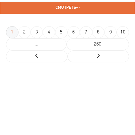
крышей. Сначала Чэнь И встретил её враждебно.
СМОТРЕТЬ
1
2
3
4
5
6
7
8
9
10
...
260