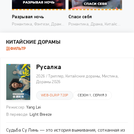
Разрывая ночь
Спаси себя
Романтика, Фэнтези, Драма, Китайские дорамы, Дорамы 2025
Романтика, Драма, Китайские дорамы, Дорамы 2025
КИТАЙСКИЕ ДОРАМЫ
ФИЛЬТР
Русалка
2026 / Триллер, Китайские дорамы, Мистика,
Дорамы 2026
WEB-DLRIP 720P
СЕЗОН 1, СЕРИЯ 3
Режиссер:
Yang Lei
В переводе:
Light Breeze
Судьба Су Линь — это история выживания, сотканная из