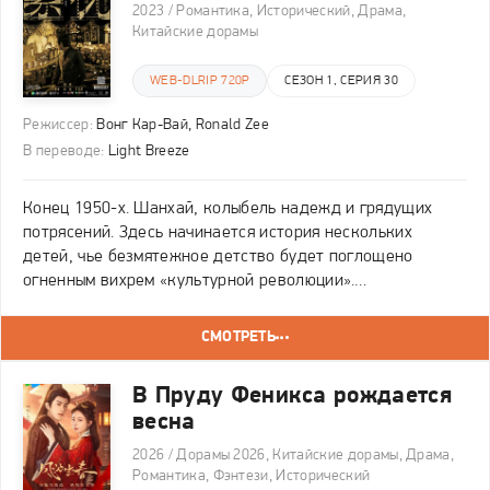
2023 / Романтика, Исторический, Драма,
Китайские дорамы
WEB-DLRIP 720P
СЕЗОН 1, СЕРИЯ 30
Режиссер:
Вонг Кар-Вай, Ronald Zee
В переводе:
Light Breeze
Конец 1950-х. Шанхай, колыбель надежд и грядущих
потрясений. Здесь начинается история нескольких
детей, чье безмятежное детство будет поглощено
огненным вихрем «культурной революции».
Идеологическая буря раскалывает семьи, рушит судьбы
и подвергает жестоким испытаниям саму их дружбу. Они
СМОТРЕТЬ
видят, как
В Пруду Феникса рождается
весна
2026 / Дорамы 2026, Китайские дорамы, Драма,
Романтика, Фэнтези, Исторический