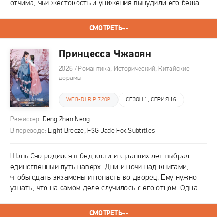
отчима, чьи жестокость и унижения вынудили его бежать
из дома. Отчаянный побег привёл его к Жэнь Сусу, чья
спасительная доброта стала роковой для её
СМОТРЕТЬ
Принцесса Чжаоян
2026 / Романтика, Исторический, Китайские
дорамы
WEB-DLRIP 720P
СЕЗОН 1, СЕРИЯ 16
Режиссер:
Deng Zhan Neng
В переводе:
Light Breeze, FSG Jade Fox.Subtitles
Шэнь Сяо родился в бедности и с ранних лет выбрал
единственный путь наверх. Дни и ночи над книгами,
чтобы сдать экзамены и попасть во дворец. Ему нужно
узнать, что на самом деле случилось с его отцом. Одна
случайная ночь с принцессой Чжаоян по имени Ли Шу
переворачивает всё. Она использует его и
СМОТРЕТЬ