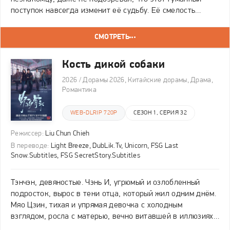
поступок навсегда изменит её судьбу. Её смелость
привлекает внимание Сон Ча — могущественного и
харизматичного криминального авторитета, привыкшего
СМОТРЕТЬ
Кость дикой собаки
2026 / Дорамы 2026, Китайские дорамы, Драма,
Романтика
WEB-DLRIP 720P
СЕЗОН 1, СЕРИЯ 32
Режиссер:
Liu Chun Chieh
В переводе:
Light Breeze, DubLik.Tv, Unicorn, FSG Last
Snow.Subtitles, FSG SecretStory.Subtitles
Тэнчэн, девяностые. Чэнь И, угрюмый и озлобленный
подросток, вырос в тени отца, который жил одним днём.
Мяо Цзин, тихая и упрямая девочка с холодным
взглядом, росла с матерью, вечно витавшей в иллюзиях.
Когда родители сошлись, дети оказались под одной