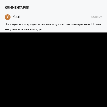
КОММЕНТАРИИ
Y
Yuuri
05.08.26
Вообще герои вроде бы живые и достаточно интересные. Но как
же у них все тяжело идет.
МЕЧТАЮ О ТЕБЕ
D
Daria
25.07.26
Мне обидно за её отношения с мамой. Понятное дело, что мама
не хочет чтоб дочка страдала потом, если он
МЕЧТАЮ О ТЕБЕ
P
Plusha
23.07.26
За 4 серии, я как-то не ощутила химии между персонажами,
разве что только моментами)
МЕЧТАЮ О ТЕБЕ