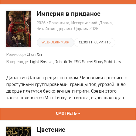
Империя в приданое
2026 / Романтика, Исторический, Драма,
Китайские дорамы, Дорамы 2026
WEB-DLRIP 720P
СЕЗОН 1, СЕРИЯ 15
Режиссер:
Chen Xin
В переводе:
Light Breeze, DubLik.Tv, FSG SecretStory.Subtitles
Династия Данин трещит по швам. Чиновники срослись с
преступными группировками, границы под угрозой, а во
дворце плетутся бесконечные интриги. Среди этого
хаоса появляется Мэн Тинхуэй, сирота, выросшая вдали
от столицы. Когда то её спас неизвестный юноша в
красном. Девушка с острым умом и железной
СМОТРЕТЬ
Цветение