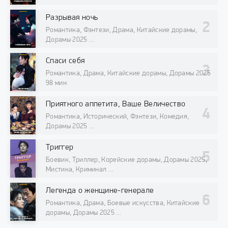
Разрывая ночь
Романтика, Фэнтези, Драма, Китайские дорамы,
Дорамы 2025
98 мин
Спаси себя
Романтика, Драма, Китайские дорамы, Дорамы 2025
98 мин
Приятного аппетита, Ваше Величество
Романтика, Исторический, Фэнтези, Комедия,
Дорамы 2025
98 мин
Триггер
Боевик, Триллер, Корейские дорамы, Дорамы 2025,
Мистика, Криминал
98 мин
Легенда о женщине-генерале
Романтика, Драма, Боевые искусства, Китайские
дорамы, Дорамы 2025
98 мин