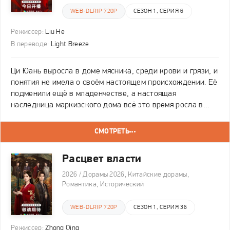
WEB-DLRIP 720P
СЕЗОН 1, СЕРИЯ 6
Режиссер:
Liu He
В переводе:
Light Breeze
Ци Юань выросла в доме мясника, среди крови и грязи, и
понятия не имела о своём настоящем происхождении. Её
подменили ещё в младенчестве, а настоящая
наследница маркизского дома всё это время росла в
нищете. Когда обстоятельства заставили вернуть её в
семью, самозванка испугалась разоблачения и
СМОТРЕТЬ
Расцвет власти
2026 / Дорамы 2026, Китайские дорамы,
Романтика, Исторический
WEB-DLRIP 720P
СЕЗОН 1, СЕРИЯ 36
Режиссер:
Zhong Qing