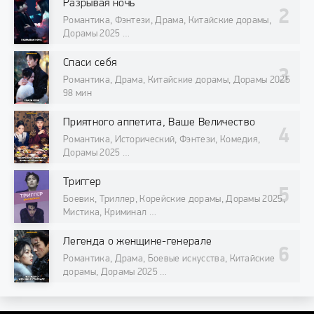
Разрывая ночь
Романтика, Фэнтези, Драма, Китайские дорамы,
Дорамы 2025
98 мин
Спаси себя
Романтика, Драма, Китайские дорамы, Дорамы 2025
98 мин
Приятного аппетита, Ваше Величество
Романтика, Исторический, Фэнтези, Комедия,
Дорамы 2025
98 мин
Триггер
Боевик, Триллер, Корейские дорамы, Дорамы 2025,
Мистика, Криминал
98 мин
Легенда о женщине-генерале
Романтика, Драма, Боевые искусства, Китайские
дорамы, Дорамы 2025
98 мин