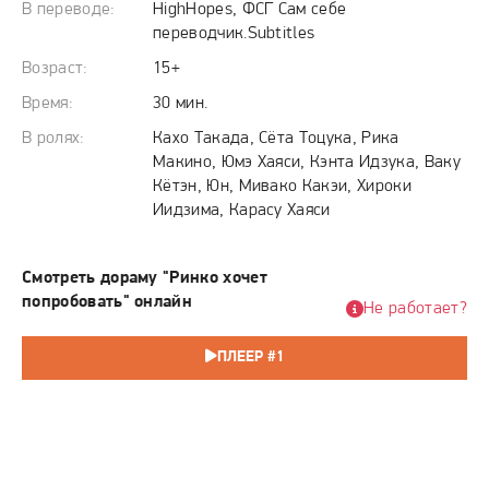
предлагает Гену радикальный план: совместно
В переводе:
HighHopes, ФСГ Сам себе
преодолеть свой первый рубеж, отправившись на
переводчик.Subtitles
свидание в отель. Этот отчаянный шаг — не проявление
Возраст:
15+
страсти, а попытка двух одиноких сердец прервать
Время:
30 мин.
гнетущую тишину в личной жизни, сделав решающий,
В ролях:
Кахо Такада, Сёта Тоцука, Рика
хоть и пугающий, шаг в неизвестность вместе.
Макино, Юмэ Хаяси, Кэнта Идзука, Ваку
Кётэн, Юн, Мивако Какэи, Хироки
Иидзима, Карасу Хаяси
Смотреть дораму "Ринко хочет
попробовать" онлайн
Не работает?
ПЛЕЕР #1