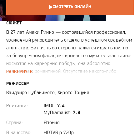
СМОТРЕТЬ ОНЛАЙН
СЮЖЕТ
В 27 лет Амаки Ринко — состоявшийся профессионал,
уважаемый руководитель отдела в успешном свадебном
агентстве. Её жизнь со стороны кажется идеальной, но
за безупречным фасадом скрывается мучительная тайна:
несмотря на карьерные победы, она абсолютно
незнакома с романтикой. Отсутствие какого-либо
РАЗВЕРНУТЬ
любовного опыта порождает в ней глубокую
РЕЖИССЕР
неуверенность и чувство неполноценности.
Кэидзиро Цубакимото, Хирото Тоцука
Судьбоносным становится открытие, что её коллега,
всегда невозмутимый и харизматичный Камисака Ген,
Рейтинги:
IMDb:
7.4
скрывает такую же уязвимость. Это знание стирает
MyDramalist:
7.9
границы служебной субординации и придаёт Ринко
Страна:
Япония
смелости. Вместо того чтобы оставаться в плену своих
В качестве:
HDTVRip 720p
комплексов, она решает взять контроль над ситуацией и