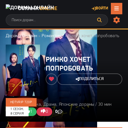
DORAMA
ONLINE
ВОЙТИ
Дорама Онлайн
»
Романтика
» Ринко хочет попробовать
РИНКО ХОЧЕТ
ПОПРОБОВАТЬ
ПОДЕЛИТЬСЯ
HDTVRIP 720P
2021 / Романтика, Драма, Японские дорамы / 30 мин
1 СЕЗОН,
10/10
1
0
0
8 СЕРИЯ