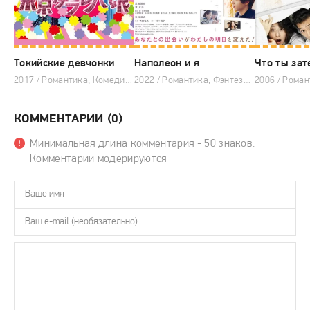
Токийские девчонки
Наполеон и я
Что ты зат
2017 / Романтика, Комедия, Японские дорамы
2022 / Романтика, Фэнтези, Японские дорамы
КОММЕНТАРИИ (0)
Минимальная длина комментария - 50 знаков.
Комментарии модерируются