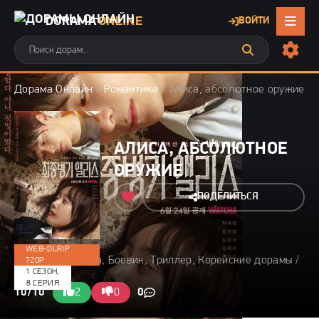
DORAMA
ONLINE
ВОЙТИ
Дорама Онлайн
»
Романтика
» Алиса, абсолютное оружие
АЛИСА, АБСОЛЮТНОЕ
ОРУЖИЕ
ПОДЕЛИТЬСЯ
WEB-DLRIP
2022 / Романтика, Боевик, Триллер, Корейские дорамы /
720P
1 СЕЗОН,
35 мин
8 СЕРИЯ
10/10
2
0
0