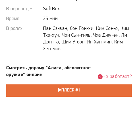
одиночеств, двух изломанных миров. Необъяснимая связь
между безэмоциональным юношей и скрывающейся
В переводе:
SoftBox
убийцей вспыхивает мгновенно, становясь для каждого
Время:
35 мин.
единственным лучом света в кромешной тьме. Однако их
В ролях:
Пак Сэ-ван, Сон Гон-хи, Ким Сон-о, Ким
странное притяжение не остаётся незамеченным.
Тхэ-хун, Чон Сын-гиль, Чха Джу-ён, Ли
Криминальный синдикат из прошлого Кё Уль выходит на
Дон-гю, Щим У-сон, Ян Хён-мин, Ким
охоту, и теперь их хрупкому союзу предстоит выдержать
Хён-мок
натиск безжалостной силы. На кону — не только их
жизни, но и шанс обрести нечто большее, чем просто
Смотреть дораму "Алиса, абсолютное
существование на грани выживания, в мире, где доверие
оружие" онлайн
Не работает?
— смертельный риск, а любовь может стать либо
спасением, либо приговором.
ПЛЕЕР #1