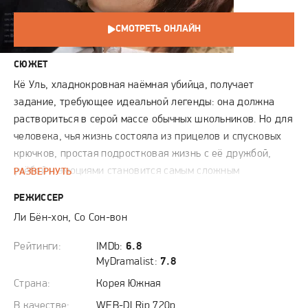
СМОТРЕТЬ ОНЛАЙН
СЮЖЕТ
Кё Уль, хладнокровная наёмная убийца, получает
задание, требующее идеальной легенды: она должна
раствориться в серой массе обычных школьников. Но для
человека, чья жизнь состояла из прицелов и спусковых
крючков, простая подростковая жизнь с её дружбой,
учёбой и эмоциями становится самым сложным
РАЗВЕРНУТЬ
испытанием. Её прошлое, как тень, преследует её в
РЕЖИССЕР
каждом классе, на каждой перемене, превращая
Ли Бён-хон, Со Сон-вон
каждый день в напряжённую операцию под прикрытием.
Судьба сталкивает её с Ё Рюмом — загадочным юношей,
Рейтинги:
IMDb:
6.8
который, кажется, живёт в иной реальности, где чувства
MyDramalist:
7.8
атрофировались, и лишь боль позволяет ему ощущать
Страна:
Корея Южная
себя живым. Их встреча — столкновение двух
В качестве:
WEB-DLRip 720p