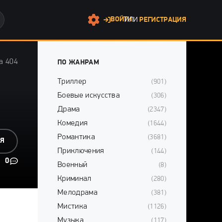
ВОЙТИ
ИЛИ
РЕГИСТРАЦИЯ
а 404
ПО ЖАНРАМ
Триллер
(901)
Боевые искусства
(306)
Драма
(2347)
Комедия
(1644)
Романтика
(3681)
СЯ
Приключения
(144)
0
Военный
(8)
Криминал
(280)
Мелодрама
(381)
Мистика
(1126)
Музыка
(117)