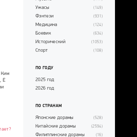
Ужасы
(149)
Фэнтези
(931)
Медицина
(124)
Боевик
(634)
Исторический
(1053)
Спорт
(108)
-
ПО ГОДУ
 Ким
2025 год
, Ё
ви
2026 год
ПО СТРАНАМ
Японские дорамы
(528)
Китайские дорамы
(2594)
тает?
Филиппинские дорамы
(16)