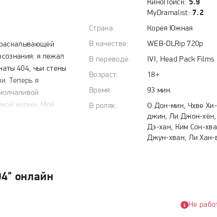
КиноПоиск:
5.9
MyDramalist:
7.2
Страна:
Корея Южная
В качестве:
WEB-DLRip 720p
 раскалывающей
сознания: я лежал
В переводе:
IVI, Head Pack Films
наты 404, чьи стены
Возраст:
18+
и. Теперь я
Время:
93 мин.
 молчаливой
ужой жизни. Мой
В ролях:
О Дон-мин, Чхве Хи
джин, Ли Джон-хён,
страивать кошмарные
Дэ-хан, Ким Сон-хва
у, кто перестал
Джун-хван, Ли Хан-
онзившийся в сердце
й истории? Был ли я
ворот чужих тайн,
04" онлайн
агедии, память о
олоски вчерашнего
 складываясь в
Не рабо
 ключ к разгадке