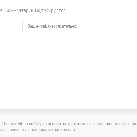
ов. Комментарии модерируются
 "DoramaOnline.org" Лучший кинотеатр азиатских сериалов и фильмов он
ава защищены, копирование запрещено.