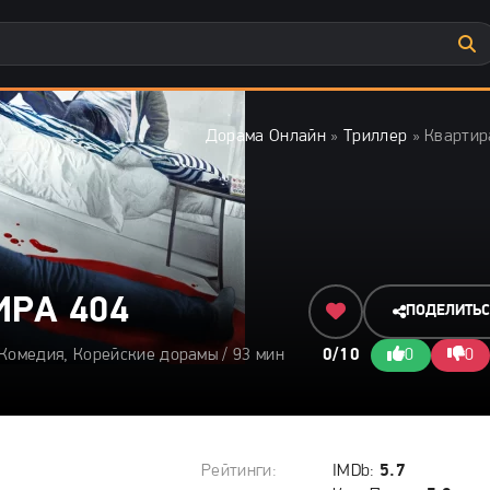
Дорама Онлайн
»
Триллер
» Квартир
ИРА 404
ПОДЕЛИТЬ
 Комедия, Корейские дорамы / 93 мин
0/10
0
0
Рейтинги:
IMDb:
5.7