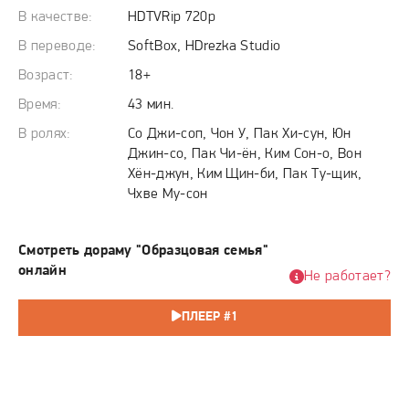
игру, балансируя между гневом преступного синдиката,
В качестве:
HDTVRip 720p
разыскивающего пропажу, подозрениями полиции и
необходимостью скрывать правду от собственной жены,
В переводе:
SoftBox, HDrezka Studio
для которой исчезновение их денег остается
Возраст:
18+
мучительной загадкой. Каждый его шаг отныне — это
Время:
43 мин.
хождение по острию ножа, где одно неверное слово
В ролях:
Со Джи-соп, Чон У, Пак Хи-сун, Юн
грозит полным уничтожением и его семьи, и его самого.
Джин-со, Пак Чи-ён, Ким Сон-о, Вон
Хён-джун, Ким Щин-би, Пак Ту-щик,
Чхве Му-сон
Смотреть дораму "Образцовая семья"
онлайн
Не работает?
ПЛЕЕР #1