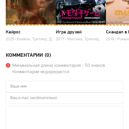
Кайрос
Игра друзей
Скандал в
2020 / Боевик, Триллер, Драма, Корейские дорамы
2017 / Мистика, Триллер, Драма, Японские дорамы
КОММЕНТАРИИ (0)
Минимальная длина комментария - 50 знаков.
Комментарии модерируются