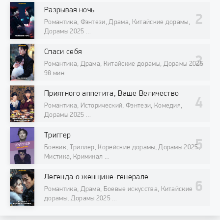
Разрывая ночь
Романтика, Фэнтези, Драма, Китайские дорамы,
Дорамы 2025
98 мин
Спаси себя
Романтика, Драма, Китайские дорамы, Дорамы 2025
98 мин
Приятного аппетита, Ваше Величество
Романтика, Исторический, Фэнтези, Комедия,
Дорамы 2025
98 мин
Триггер
Боевик, Триллер, Корейские дорамы, Дорамы 2025,
Мистика, Криминал
98 мин
Легенда о женщине-генерале
Романтика, Драма, Боевые искусства, Китайские
дорамы, Дорамы 2025
98 мин