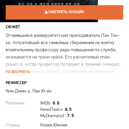
СМОТРЕТЬ ОНЛАЙН
СЮЖЕТ
Отчаявшийся университетский преподаватель Пак Тон-
ха, потративший все семейные сбережения на взятку
влиятельному профессору ради повышения по службе,
оказывается на грани краха. Его расчетливый план
рушится, когда профессор попадает в громкий скандал,
а надежды вернуть деньги, отложенные на жизненно
РАЗВЕРНУТЬ
важную операцию для сына, тают на глазах. Случайная
РЕЖИССЕР
находка на безлюдной дороге кажется даром судьбы:
Ким Джин-у, Пак Ю-ён
брошенный автомобиль с телами двух бандитов и
огромной суммой наличных. Рискуя всем, Тон-ха забирает
Рейтинги:
IMDb:
6.6
деньги, скрывая улики, буквально закапывая проблему у
КиноПоиск:
6.5
себя во дворе. С этого момента его жизнь превращается
MyDramalist:
7.5
в напряженный кошмар, где он вынужден вести двойную
Страна:
Корея Южная