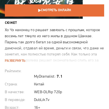
СМОТРЕТЬ ОНЛАЙН
СЮЖЕТ
Хо Чэ наконец-то решает завязать с прошлым, которое
восемь лет тянуло из него жилы в душном Шанхае.
Парень так долго бегал за одной высокомерной
дамочкой, отдавал ей время, деньги и связи, что даже не
заметил, как полностью потерял себя. Как только эта
холодная королева решает окончательно слить его за
РАЗВЕРНУТЬ
ненадобностью, Хо Чэ не устраивает сцен, а просто
Рейтинги:
молча подписывает бумаги и сваливает. Самое смешное,
MyDramalist:
7.1
что бывшую это жутко бесит. Девчонка привыкла, что он
Страна:
Китай
всегда на побегушках, поэтому теперь ищет во всем
подвох и ждет, что Хо Чэ начнет мстить.
В качестве:
WEB-DLRip 720p
В переводе:
DubLik.Tv
Только вот у парня сейчас вообще другие заботы, ведь в
Возраст:
16+