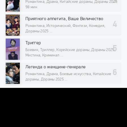
Романтика, Драма, Китайские дорамы, Дорамы 2025
98 мин
Приятного аппетита, Ваше Величество
Романтика, Исторический, Фэнтези, Комедия,
Дорамы 2025
98 мин
Триггер
Боевик, Триллер, Корейские дорамы, Дорамы 2025,
Мистика, Криминал
98 мин
Легенда о женщине-генерале
Романтика, Драма, Боевые искусства, Китайские
дорамы, Дорамы 2025
98 мин
DORAMAONLINE
DORAMAONLINEORG@INTERNET.RU
© 2026 "DoramaOnline.org" Лучший кинотеатр азиатских сериалов
и фильмов онлайн.
Все права защищены, копирование
запрещено.