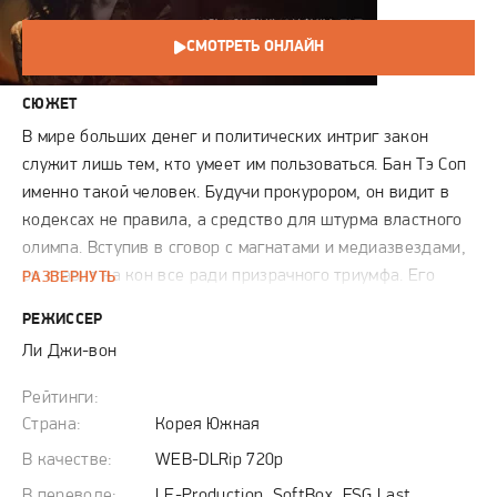
СМОТРЕТЬ ОНЛАЙН
СЮЖЕТ
В мире больших денег и политических интриг закон
служит лишь тем, кто умеет им пользоваться. Бан Тэ Соп
именно такой человек. Будучи прокурором, он видит в
кодексах не правила, а средство для штурма властного
олимпа. Вступив в сговор с магнатами и медиазвездами,
он ставит на кон все ради призрачного триумфа. Его
РАЗВЕРНУТЬ
супруга Чу Сан А когда-то была кумиром миллионов, а
РЕЖИССЕР
теперь ведет свою скрытую игру за место под солнцем.
Ли Джи-вон
Семейная жизнь этой пары напоминает поле боя, где
вместо чувств правят корысть и шантаж. Хрупкое
Рейтинги:
равновесие нарушает Хван Чон Вон, которая владеет
Страна:
Корея Южная
тайной, способной похоронить всю верхушку города.
В качестве:
WEB-DLRip 720p
Этот ящик Пандоры открывается в самый неподходящий
В переводе:
LE-Production, SoftBox, FSG Last