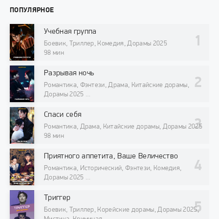
ПОПУЛЯРНОЕ
Учебная группа
Боевик, Триллер, Комедия, Дорамы 2025
98 мин
Разрывая ночь
Романтика, Фэнтези, Драма, Китайские дорамы,
Дорамы 2025
98 мин
Спаси себя
Романтика, Драма, Китайские дорамы, Дорамы 2025
98 мин
Приятного аппетита, Ваше Величество
Романтика, Исторический, Фэнтези, Комедия,
Дорамы 2025
98 мин
Триггер
Боевик, Триллер, Корейские дорамы, Дорамы 2025,