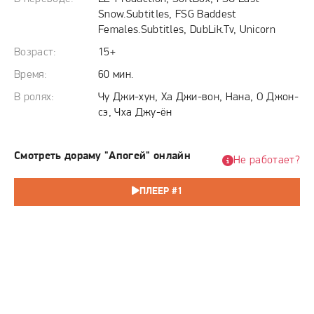
момент, превращая борьбу за власть в жестокую схватку
Snow.Subtitles, FSG Baddest
за выживание.
Females.Subtitles, DubLik.Tv, Unicorn
Возраст:
15+
Время:
60 мин.
В ролях:
Чу Джи-хун, Ха Джи-вон, Нана, О Джон-
сэ, Чха Джу-ён
Смотреть дораму "Апогей" онлайн
Не работает?
ПЛЕЕР #1