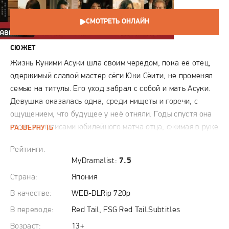
СМОТРЕТЬ ОНЛАЙН
СЮЖЕТ
Жизнь Куними Асуки шла своим чередом, пока её отец,
одержимый славой мастер сёги Юки Сёити, не променял
семью на титулы. Его уход забрал с собой и мать Асуки.
Девушка оказалась одна, среди нищеты и горечи, с
ощущением, что будущее у неё отняли. Годы спустя она
стоит за кулисами юбилейного матча отца, сжимая в руке
РАЗВЕРНУТЬ
нож. Но в решающую секунду в ней вспыхивает
Рейтинги:
редчайший талант к сёги. Это замечает Тодо Сэйго,
MyDramalist:
7.5
бывший профессионал, сводивший с Сёити личные счёты.
Страна:
Япония
Он предлагает Асуке не кровавую расправу, а другую
победу. Стать первой женщиной среди профессионалов
В качестве:
WEB-DLRip 720p
игры, киси, и сокрушить отца на его же поле. Начинается
В переводе:
Red Tail, FSG Red Tail.Subtitles
жёсткое противостояние. Против Асуки ополчается весь
Возраст:
13+