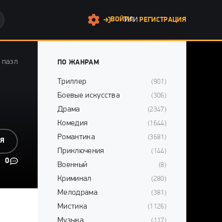
ВОЙТИ
ИЛИ
РЕГИСТРАЦИЯ
 пазл
ПО ЖАНРАМ
Триллер
(901)
Боевые искусства
(306)
Драма
(2347)
Комедия
(1644)
Романтика
(3681)
СЯ
Приключения
(144)
0
Военный
(8)
Криминал
(280)
Мелодрама
(381)
Мистика
(1126)
Музыка
(117)