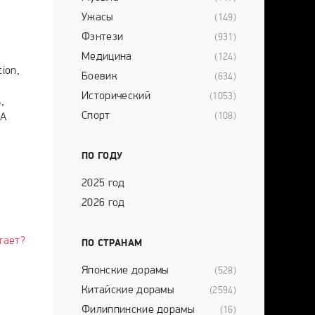
Ужасы
(149)
Фэнтези
(931)
Медицина
(124)
tion,
Боевик
(634)
Исторический
(1053)
,
Спорт
(108)
EA
ПО ГОДУ
2025 год
2026 год
тает?
ПО СТРАНАМ
Японские дорамы
(528)
Китайские дорамы
(2594)
Филиппинские дорамы
(16)