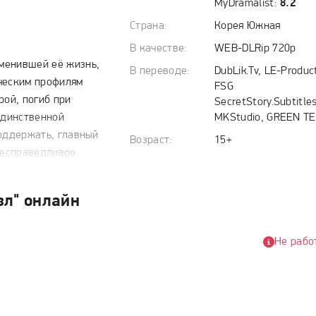
MyDramalist:
8.2
Страна:
Корея Южная
В качестве:
WEB-DLRip 720p
зменившей её жизнь,
В переводе:
DubLik.Tv, LE-Produc
ическим профилям
FSG
рой, погиб при
SecretStory.Subtitles
единственной
MKStudio, GREEN T
поддержать, главный
Возраст:
15+
 несправедливое
 шесть лет И На
лиза, оттачивая
зл" онлайн
 распутывать
одит её с Хан
 усилия в новом
Не рабо
 взаимное
Однако, возвращаясь
данно
етали того рокового