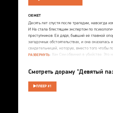
СЮЖЕТ
Десять лет спустя после трагедии, навсегда и
И На стала блестящим экспертом по психолог
преступников. Её дядя, бывший её главной опо
загадочных обстоятельствах, и она оказалась 
свидетельницей, которую, вместо того чтобы 
следователь Хан Сэм обвинил в убийстве. Это
РАЗВЕРНУТЬ
обвинение определило её будущее: последние
посвятила работе в Отделе криминального ана
Смотреть дораму "Девятый па
уникальную интуицию, позволяющую ей первой
мотивы самых сложных преступлений. Судьба св
Сэмом вновь, когда они вынуждены объединить
ПЛЕЕР #1
деле. Старые раны немедленно открываются, а
недоверие угрожает сорвать расследование. 
к событиям десятилетней давности, они неожи
обнаруживают мрачные тайны и нераскрытые д