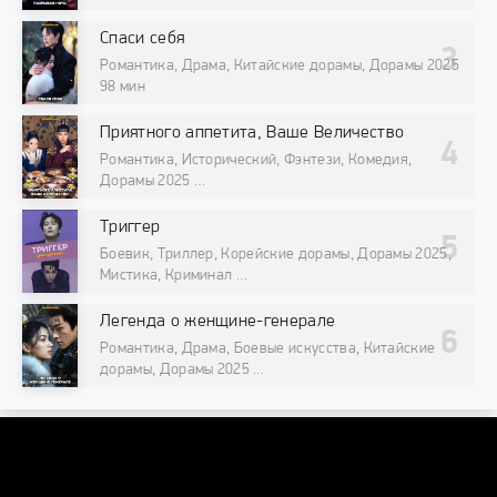
98 мин
Спаси себя
Романтика, Драма, Китайские дорамы, Дорамы 2025
98 мин
Приятного аппетита, Ваше Величество
Романтика, Исторический, Фэнтези, Комедия,
Дорамы 2025
98 мин
Триггер
Боевик, Триллер, Корейские дорамы, Дорамы 2025,
Мистика, Криминал
98 мин
Легенда о женщине-генерале
Романтика, Драма, Боевые искусства, Китайские
дорамы, Дорамы 2025
98 мин
DORAMAONLINE
DORAMAONLINEORG@INTERNET.RU