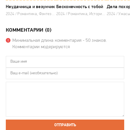
Неудачница и везунчик
Бесконечность с тобой
Дела похо
2024 / Романтика, Фэнтези, Китайские дорамы
2024 / Романтика, Исторический, Китайские дорамы
КОММЕНТАРИИ (0)
Минимальная длина комментария - 50 знаков.
Комментарии модерируются
ОТПРАВИТЬ