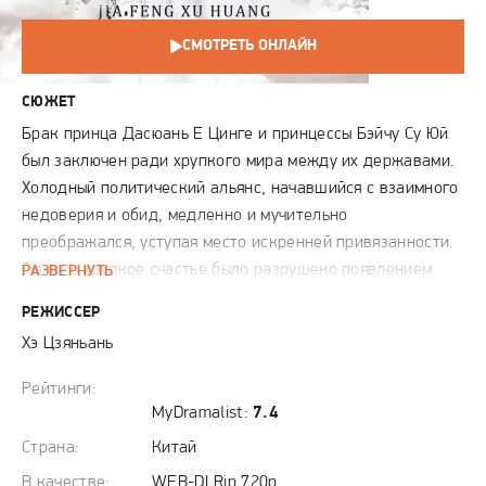
СМОТРЕТЬ ОНЛАЙН
СЮЖЕТ
Брак принца Даcюань Е Цинге и принцессы Бэйчу Су Юй
был заключен ради хрупкого мира между их державами.
Холодный политический альянс, начавшийся с взаимного
недоверия и обид, медленно и мучительно
преображался, уступая место искренней привязанности.
Однако хрупкое счастье было разрушено появлением
РАЗВЕРНУТЬ
бывшей возлюбленной Е Цинге, Се Цинюнь, чьи чувства
РЕЖИССЕР
вновь внесли раздор, а старые межгосударственные
Хэ Цзяньань
распри обострили страдания пары. Отчаявшись, Су Юй
инсценировала собственную смерть, чтобы вырваться из
Рейтинги:
паутины дворцовых интриг, и тайно воссоединилась с
MyDramalist:
7.4
супругом. Пока Се Цинюнь, отступившая после
Страна:
Китай
разочарования, находила утешение в обществе младшей
В качестве:
WEB-DLRip 720p