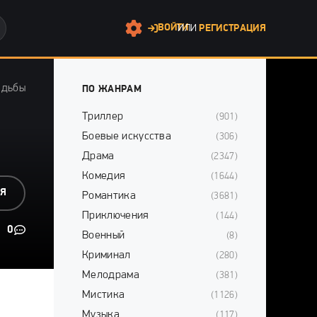
ВОЙТИ
ИЛИ
РЕГИСТРАЦИЯ
адьбы
ПО ЖАНРАМ
Триллер
(901)
Боевые искусства
(306)
Драма
(2347)
Комедия
(1644)
СЯ
Романтика
(3681)
Приключения
(144)
0
Военный
(8)
Криминал
(280)
Мелодрама
(381)
Мистика
(1126)
Музыка
(117)