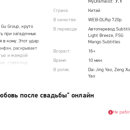
MyDramalist:
7.1
Страна:
Китай
В качестве:
WEB-DLRip 720p
Gu Group, круто
В переводе:
Автоперевод.Subtitl
ть при загадочных
Light Breeze, FSG
 в кому. Этот удар
Mango.Subtitles
Тинфэн, раскрывает
Возраст:
16+
тью и жаждой
Время:
10 мин.
ие, ставя под
В ролях:
Dai Jing Yao, Zeng X
 перед лицом
Yao
дикальное решение
счёту с Хуо
а Хуо, видя в этом
любовь после свадьбы" онлайн
ланы рушатся при
а, человеком,
Не рабо
новенно возникает
щее их заключить
тущих интриги.