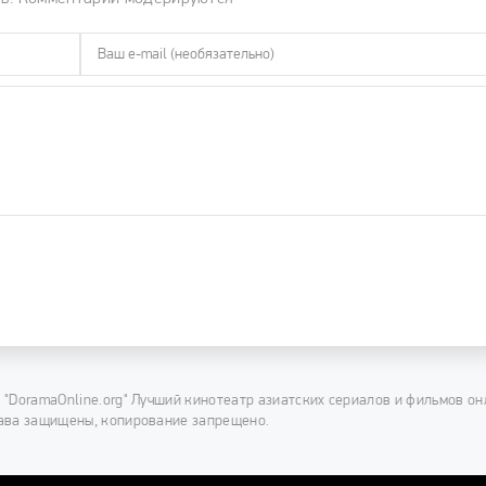
 "DoramaOnline.org" Лучший кинотеатр азиатских сериалов и фильмов он
ава защищены, копирование запрещено.