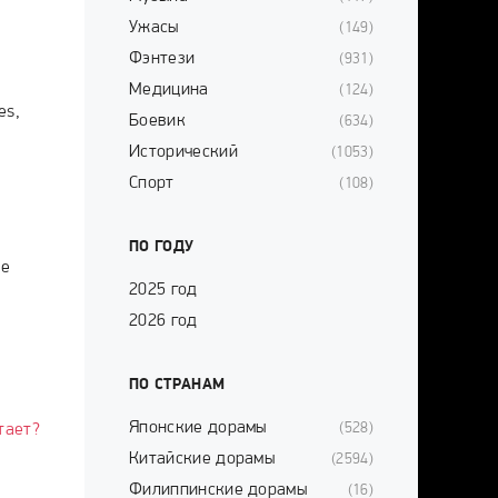
Ужасы
(149)
Фэнтези
(931)
Медицина
(124)
es,
Боевик
(634)
Исторический
(1053)
Спорт
(108)
ПО ГОДУ
ue
2025 год
2026 год
ПО СТРАНАМ
Японские дорамы
(528)
тает?
Китайские дорамы
(2594)
Филиппинские дорамы
(16)