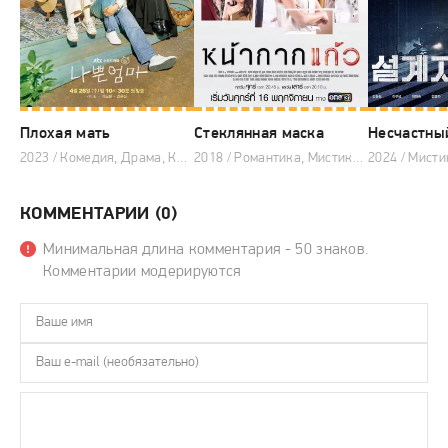
Плохая мать
Стеклянная маска
Несчастны
2023 / Комедия, Драма, Корейские дорамы
2018 / Романтика, Мистика, Драма, Тайские дорамы
КОММЕНТАРИИ (0)
Минимальная длина комментария - 50 знаков.
Комментарии модерируются