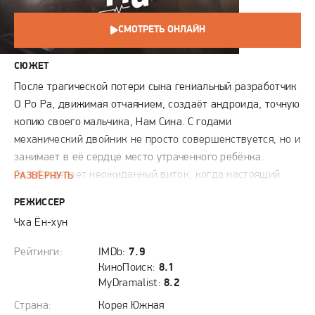
СМОТРЕТЬ ОНЛАЙН
СЮЖЕТ
После трагической потери сына гениальный разработчик
О Ро Ра, движимая отчаянием, создаёт андроида, точную
копию своего мальчика, Нам Сина. С годами
механический двойник не просто совершенствуется, но и
занимает в её сердце место утраченного ребёнка.
Судьба делает неожиданный виток, когда настоящий
РАЗВЕРНУТЬ
Нам Син, наследник могущественной корпорации PK
РЕЖИССЕР
Group, попадает в кому. Чтобы скрыть катастрофу и
Чха Ён-хун
удержать контроль над империей, семья вынуждена
пойти на рискованную авантюру. Нам Син III, идеальный
Рейтинги:
IMDb:
7.9
робот-близнец, должен заменить человека, чью жизнь он
КиноПоиск:
8.1
лишь имитировал в лаборатории. Ему предстоит
MyDramalist:
8.2
погрузиться в мир корпоративных интриг, человеческих
Страна:
Корея Южная