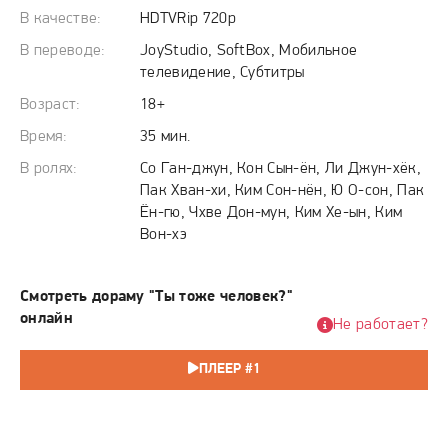
эмоций и семейных тайн, где каждый шаг может стать
В качестве:
HDTVRip 720p
роковым. Каждая улыбка, каждое слово и жест должны
быть безупречны, ведь разоблачение грозит крахом не
В переводе:
JoyStudio, SoftBox, Мобильное
телевидение, Субтитры
только ему, но и всей династии. Этот искусственный
интеллект, созданный как утешение, теперь становится
Возраст:
18+
главной надеждой и самым опасным секретом своей
Время:
35 мин.
создательницы.
В ролях:
Со Ган-джун, Кон Сын-ён, Ли Джун-хёк,
Пак Хван-хи, Ким Сон-нён, Ю О-сон, Пак
Ён-гю, Чхве Дон-мун, Ким Хе-ын, Ким
Вон-хэ
Смотреть дораму "Ты тоже человек?"
онлайн
Не работает?
ПЛЕЕР #1