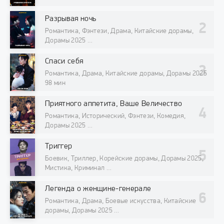
Разрывая ночь
Романтика, Фэнтези, Драма, Китайские дорамы,
Дорамы 2025
98 мин
Спаси себя
Романтика, Драма, Китайские дорамы, Дорамы 2025
98 мин
Приятного аппетита, Ваше Величество
Романтика, Исторический, Фэнтези, Комедия,
Дорамы 2025
98 мин
Триггер
Боевик, Триллер, Корейские дорамы, Дорамы 2025,
Мистика, Криминал
98 мин
Легенда о женщине-генерале
Романтика, Драма, Боевые искусства, Китайские
дорамы, Дорамы 2025
98 мин