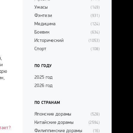
Ужасы
(149)
Фэнтези
(931)
Медицина
(124)
Боевик
(634)
Исторический
(1053)
Спорт
(108)
й,
Ли
ПО ГОДУ
ндрю
2025 год
ин,
2026 год
ПО СТРАНАМ
Японские дорамы
(528)
Китайские дорамы
(2594)
тает?
Филиппинские дорамы
(16)