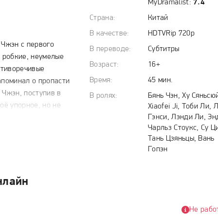
MyDramalist:
7.4
Страна:
Китай
В качестве:
HDTVRip 720p
 Чжэн с первого
В переводе:
Субтитры
о робкие, неумелые
Возраст:
16+
отиворечивые
Время:
45 мин.
апоминал о пропасти
 Чжэн, поступив в
В ролях:
Бянь Чэн, Ху Сяньсю
оё упорное, но не
Xiaofei Ji, Тоби Ли, 
Гэнси, Лэнди Ли, Э
в сердце Су
Чарльз Стоукс, Су Ц
увствам. Однако
Тань Цзяньцы, Вань
жестоко обнажила
Гопэн
инь и тоскующий от
й недопониманий и
. Потеряв её, Чэн
нлайн
щая любовь
тобы доказать это,
Не рабо
 данных семьёй, и