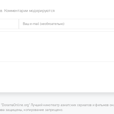
ов. Комментарии модерируются
 "DoramaOnline.org" Лучший кинотеатр азиатских сериалов и фильмов он
ава защищены, копирование запрещено.