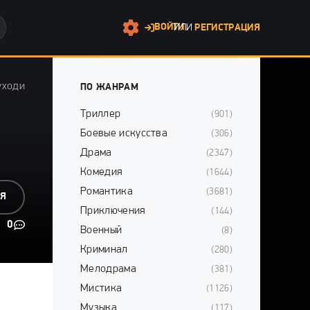
ВОЙТИ
ИЛИ
РЕГИСТРАЦИЯ
уходи
ПО ЖАНРАМ
Триллер
(901)
Боевые искусства
(306)
Драма
(2347)
Комедия
(1644)
Романтика
(3681)
СЯ
Приключения
(144)
0
Военный
(8)
Криминал
(280)
Мелодрама
(381)
Мистика
(1126)
Музыка
(117)