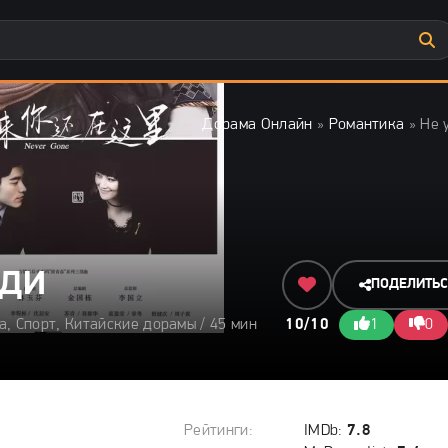
Дорама Онлайн
»
Романтика
» Не 
ОДИ
ПОДЕЛИТЬ
а, Спорт, Китайские дорамы / 45 мин
10/10
1
0
Рейтинги:
IMDb:
7.8