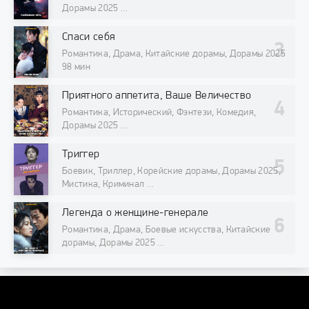
Дорамы 2025
98 мин
Спаси себя
Романтика, Драма, Китайские дорамы, Дорамы 2025
98 мин
Приятного аппетита, Ваше Величество
Романтика, Исторический, Фэнтези, Комедия,
Дорамы 2025
98 мин
Триггер
Боевик, Триллер, Корейские дорамы, Дорамы 2025,
Мистика, Криминал
98 мин
Легенда о женщине-генерале
Романтика, Драма, Боевые искусства, Китайские
дорамы, Дорамы 2025
98 мин
DORAMAONLINE