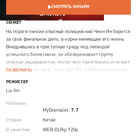
СМОТРЕТЬ ОНЛАЙН
СЮЖЕТ
На пороге пенсии опытный полицейский Чжэн Ин берется
за свое финальное дело, в корне меняющее его жизнь.
Внедрившись в преступную среду под легендой
успешного бизнесмена, он обезвреживает группу
опасных рецидивистов, после чего таинственно исчезает.
Спустя годы его дочь, Чжэн Дун Юй, и бывший напарник,
РАЗВЕРНУТЬ
Гао Ян, не оставляют попыток докопаться до истины, но
РЕЖИССЕР
все нитки обрываются. Загадка усугубляется, когда на
Liu Xin
свободу выходит член разгромленной когда-то
группировки, и на него начинается охота. Гао Ян, пытаясь
Рейтинги:
защитить парня и распутать клубок прошлого,
MyDramalist:
7.7
оказывается в центре смертельно опасной игры.
Страна:
Китай
Постепенно всплывают новые обстоятельства, ставящие
В качестве:
WEB-DLRip 720p
под сомнение саму версию гибели Чжэн Ина.