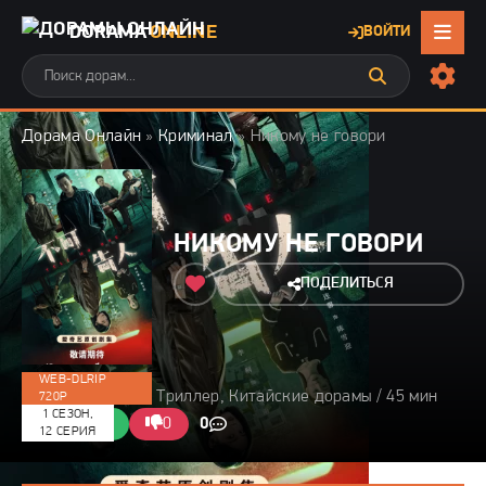
DORAMA
ONLINE
ВОЙТИ
Дорама Онлайн
»
Криминал
» Никому не говори
НИКОМУ НЕ ГОВОРИ
ПОДЕЛИТЬСЯ
WEB-DLRIP
2024 / Криминал, Триллер, Китайские дорамы / 45 мин
720P
1 СЕЗОН,
0/10
0
0
0
12 СЕРИЯ