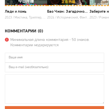
Леди и ложь
Бао Чжэн: Загадочное дело о нефритовой подвеске
Заберите н
2023 / Мистика, Триллер, Китайские дорамы
2024 / Исторический, Фэнтези, Мистика, Приключения, Китайские дорамы
КОММЕНТАРИИ (0)
Минимальная длина комментария - 50 знаков.
Комментарии модерируются