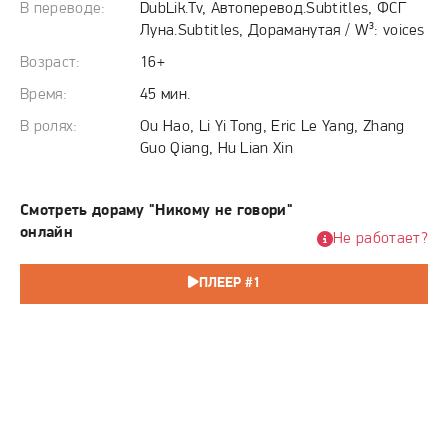
Объединившись с не отступающей дочерью и коллегой
В переводе:
DubLik.Tv, Автоперевод.Subtitles, ФСГ
Лэй Най Ву, они готовы пройти до конца, чтобы раскрыть
Луна.Subtitles, Дораманутая / W³: voices
шокирующую правду, скрытую за шестью годами
Возраст:
16+
молчания и лжи.
Время:
45 мин.
В ролях:
Ou Hao, Li Yi Tong, Eric Le Yang, Zhang
Guo Qiang, Hu Lian Xin
Смотреть дораму "Никому не говори"
онлайн
Не работает?
ПЛЕЕР #1