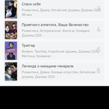
Спаси себя
Романтика, Драма, Китайские дорамы, Дорамы 2025
98 мин
Приятного аппетита, Ваше Величество
Романтика, Исторический, Фэнтези, Комедия,
Дорамы 2025
98 мин
Триггер
Боевик, Триллер, Корейские дорамы, Дорамы 2025,
Мистика, Криминал
98 мин
Легенда о женщине-генерале
Романтика, Драма, Боевые искусства, Китайские
дорамы, Дорамы 2025
98 мин
DORAMAONLINE
DORAMAONLINEORG@INTERNET.RU
© 2026 "DoramaOnline.org" Лучший кинотеатр азиатских сериалов