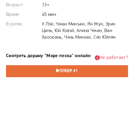
изменить предначертанное, он бросает вызов судьбе,
Возраст:
13+
решение которой было предписано тысячелетия назад,
Время:
45 мин.
начиная титаническую борьбу против неумолимого рока.
В ролях:
У Лэй, Чжан Минъен, Ян Жун, Эрик
Цинь, Юй Хэвэй, Алина Чжан, Ван
Хаосюань, Чэнь Минхао, Сяо Юйлян
Смотреть дораму "Море песка" онлайн
Не работает?
ПЛЕЕР #1