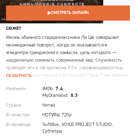
СМОТРЕТЬ ОНЛАЙН
СЮЖЕТ
Жизнь обычного старшеклассника Ли Цю совершает
неожиданный поворот, когда он оказывается в
эпицентре грандиозного замысла, цель которого —
кардинально изменить современный мир. Случайность
приводит его к загадочному У Се, скрывающемуся под
маской путешествующего фотографа Гуань Гэня. Именно
РАЗВЕРНУТЬ
этот человек является архитектором масштабного
Рейтинги:
IMDb:
7.4
заговора, направленного на свержение многовековой
MyDramalist:
8.3
династии Шан. Используя древние и запретные знания о
Страна:
Китай
землях Цзюмэнь, У Се выстраивает хитроумную
стратегию, нацеленную на уничтожение
В качестве:
HDTVRip 720p
могущественного клана Ван. Обладая блестящим
В переводе:
SoftBox, VOICE PROJECT STUDIO,
интеллектом и опираясь на детскую веру в возможность
Субтитры