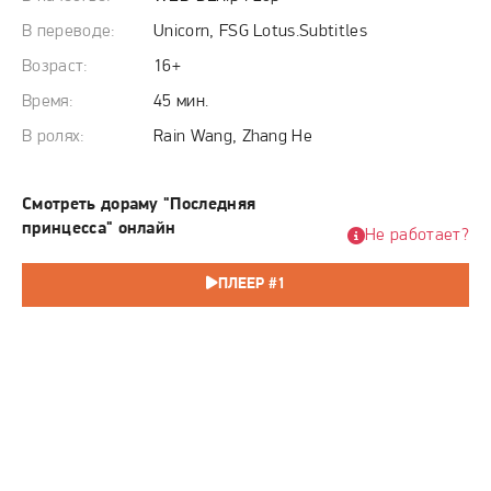
запретной страсти роман, испытывающий их чувства на
прочность в горниле истории.
В переводе:
Unicorn, FSG Lotus.Subtitles
Возраст:
16+
Время:
45 мин.
В ролях:
Rain Wang, Zhang He
Смотреть дораму "Последняя
принцесса" онлайн
Не работает?
ПЛЕЕР #1