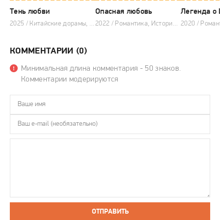
Тень любви
Опасная любовь
Легенда о 
2025 / Китайские дорамы, Дорамы 2025, Романтика, Боевые искусства
2022 / Романтика, Исторический, Китайские дорамы
КОММЕНТАРИИ (0)
Минимальная длина комментария - 50 знаков.
Комментарии модерируются
ОТПРАВИТЬ