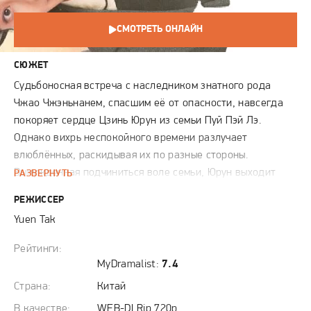
СМОТРЕТЬ ОНЛАЙН
СЮЖЕТ
Судьбоносная встреча с наследником знатного рода
Чжао Чжэньнанем, спасшим её от опасности, навсегда
покоряет сердце Цзинь Юрун из семьи Пуй Пэй Лэ.
Однако вихрь неспокойного времени разлучает
влюблённых, раскидывая их по разные стороны.
Вынужденная подчиниться воле семьи, Юрун выходит
РАЗВЕРНУТЬ
замуж за Бу Ригу Дэ и вслед за замужеством уезжает в
РЕЖИССЕР
Тяньцзинь, где всецело посвящает себя изучению
Yuen Tak
медицины. Именно здесь, среди врачебных будней, её
путь вновь пересекается с Чжао Чжэньнанем, который
Рейтинги:
теперь стал могущественным военачальником. На фоне
MyDramalist:
7.4
бушующих войн и всеобщего хаоса между ними
Страна:
Китай
вспыхивает страстный, полный тягостных противоречий и
В качестве:
WEB-DLRip 720p