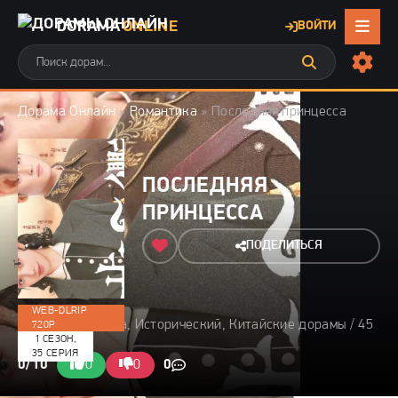
DORAMA
ONLINE
ВОЙТИ
Дорама Онлайн
»
Романтика
» Последняя принцесса
ПОСЛЕДНЯЯ
ПРИНЦЕССА
ПОДЕЛИТЬСЯ
WEB-DLRIP
2023 / Романтика, Исторический, Китайские дорамы / 45
720P
1 СЕЗОН,
мин
35 СЕРИЯ
0/10
0
0
0