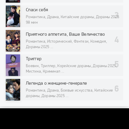
98 мин
Спаси себя
Романтика, Драма, Китайские дорамы, Дорамы 2025
98 мин
Приятного аппетита, Ваше Величество
Романтика, Исторический, Фэнтези, Комедия,
Дорамы 2025
98 мин
Триггер
Боевик, Триллер, Корейские дорамы, Дорамы 2025,
Мистика, Криминал
98 мин
Легенда о женщине-генерале
Романтика, Драма, Боевые искусства, Китайские
дорамы, Дорамы 2025
98 мин
DORAMAONLINE
DORAMAONLINEORG@INTERNET.RU