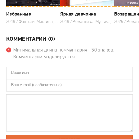
Избранные
Яркая девчонка
Возвращен
2019 / Фэнтези, Мистика, Комедия, Китайские дорамы
2019 / Романтика, Музыка, Комедия, Китайские дорамы
КОММЕНТАРИИ (0)
Минимальная длина комментария - 50 знаков.
Комментарии модерируются