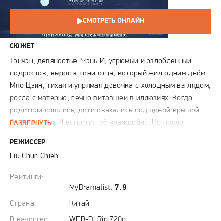
СМОТРЕТЬ ОНЛАЙН
СЮЖЕТ
Тэнчэн, девяностые. Чэнь И, угрюмый и озлобленный
подросток, вырос в тени отца, который жил одним днём.
Мяо Цзин, тихая и упрямая девочка с холодным взглядом,
росла с матерью, вечно витавшей в иллюзиях. Когда
родители сошлись, дети оказались под одной крышей.
Сначала Чэнь И встретил её враждебно. Но после
РАЗВЕРНУТЬ
очередной драки именно Мяо Цзин перевязала ему раны
РЕЖИССЕР
и осталась, несмотря на его крики. Вскоре отец Чэнь И
Liu Chun Chieh
умер, а мать Мяо Цзин исчезла, оставив долги.
Подростки остались вдвоём в старом доме и выживали
Рейтинги:
на копейки, ругаясь и деля последний кусок хлеба.
MyDramalist:
7.9
Постепенно между ними выросла колючая привязанность.
Страна:
Китай
В университете Мяо Цзин призналась ему в чувствах. Но
В качестве:
WEB-DLRip 720p