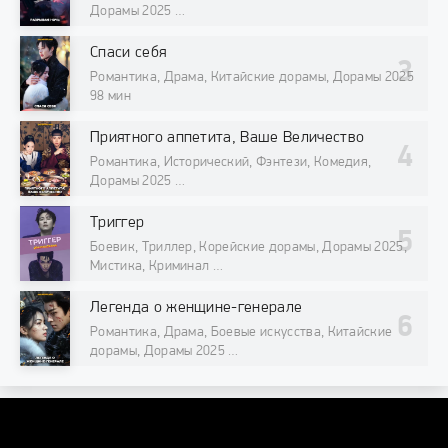
Дорамы 2025
98 мин
Спаси себя
Романтика, Драма, Китайские дорамы, Дорамы 2025
98 мин
Приятного аппетита, Ваше Величество
Романтика, Исторический, Фэнтези, Комедия,
Дорамы 2025
98 мин
Триггер
Боевик, Триллер, Корейские дорамы, Дорамы 2025,
Мистика, Криминал
98 мин
Легенда о женщине-генерале
Романтика, Драма, Боевые искусства, Китайские
дорамы, Дорамы 2025
98 мин
DORAMAONLINE