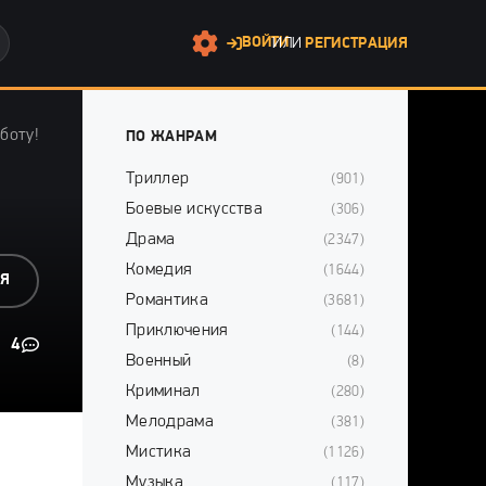
ВОЙТИ
ИЛИ
РЕГИСТРАЦИЯ
боту!
ПО ЖАНРАМ
Триллер
(901)
Боевые искусства
(306)
Драма
(2347)
Комедия
(1644)
СЯ
Романтика
(3681)
Приключения
(144)
4
Военный
(8)
Криминал
(280)
Мелодрама
(381)
Мистика
(1126)
Музыка
(117)