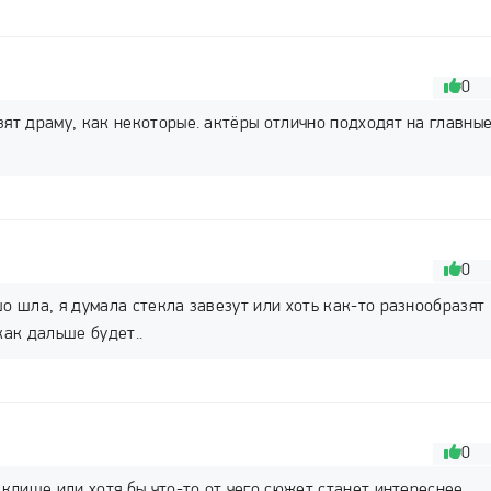
0
зят драму, как некоторые. актёры отлично подходят на главны
0
о шла, я думала стекла завезут или хоть как-то разнообразят
как дальше будет..
0
еклище или хотя бы что-то от чего сюжет станет интереснее.