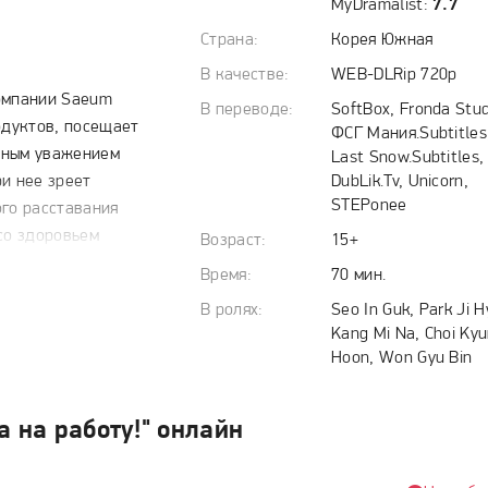
MyDramalist:
7.7
Страна:
Корея Южная
В качестве:
WEB-DLRip 720p
компании Saeum
В переводе:
SoftBox, Fronda Stud
одуктов, посещает
ФСГ Мания.Subtitles
нным уважением
Last Snow.Subtitles,
и нее зреет
DubLik.Tv, Unicorn,
STEPonee
ого расставания
со здоровьем
Возраст:
15+
мя очередных
Время:
70 мин.
ие перейти в отдел
В ролях:
Seo In Guk, Park Ji H
 худших вариантов
Kang Mi Na, Choi Ky
Hoon, Won Gyu Bin
льного, но
и хорош собой,
а на работу!" онлайн
требует от
вают самым колючим