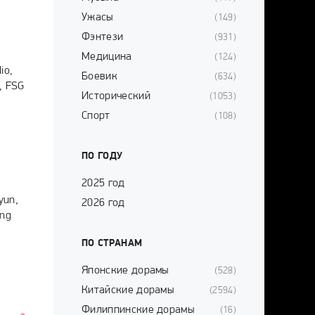
Ужасы
(149)
Фэнтези
(931)
Медицина
(124)
io,
Боевик
(634)
, FSG
Исторический
(1053)
Спорт
(108)
ПО ГОДУ
2025 год
yun,
2026 год
ung
ПО СТРАНАМ
Японские дорамы
(528)
Китайские дорамы
(2594)
Филиппинские дорамы
(16)