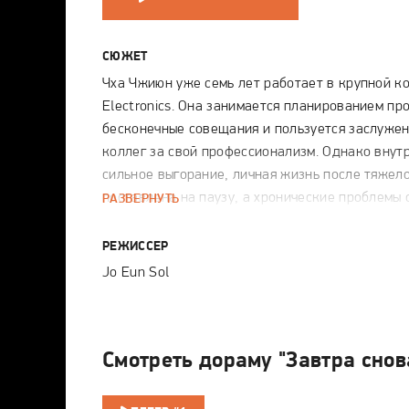
СЮЖЕТ
Чха Чжиюн уже семь лет работает в крупной 
Electronics. Она занимается планированием пр
бесконечные совещания и пользуется заслуже
коллег за свой профессионализм. Однако внутр
сильное выгорание, личная жизнь после тяжел
поставлена на паузу, а хронические проблемы 
РАЗВЕРНУТЬ
превращают каждый день в испытание. Во вре
перестановок в офисе Чжиюн принимает решен
РЕЖИССЕР
под руководство Кан Сиу, чтобы избежать еще
Jo Eun Sol
развития карьеры.
Новый начальник производит впечатление идеа
абсолютно безжалостного лидера. Он чертовск
Смотреть дораму "Завтра снов
подтянут, но при этом холоден, прямолинеен и 
подчиненных безупречности во всем. Его назы