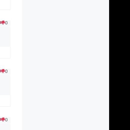
0
е
0
0