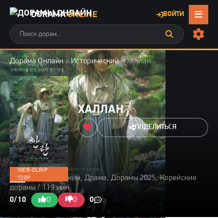
DORAMA
ONLINE
ВОЙТИ
Дорама Онлайн
»
Исторический
» Халлан
ХАЛЛАН
ПОДЕЛИТЬСЯ
WEB-DLRIP
2025 / Исторический, Драма, Дорамы 2025, Корейские
720P
дорамы / 119 мин
0/10
0
0
0