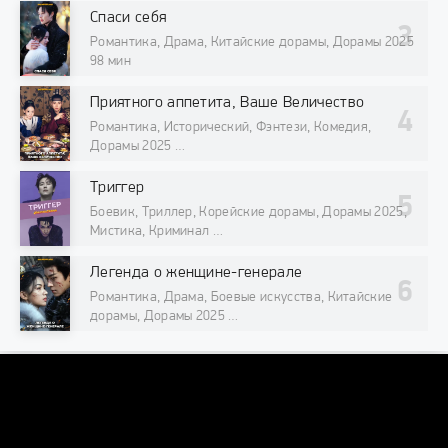
Спаси себя
Романтика, Драма, Китайские дорамы, Дорамы 2025
98 мин
Приятного аппетита, Ваше Величество
Романтика, Исторический, Фэнтези, Комедия,
Дорамы 2025
98 мин
Триггер
Боевик, Триллер, Корейские дорамы, Дорамы 2025,
Мистика, Криминал
98 мин
Легенда о женщине-генерале
Романтика, Драма, Боевые искусства, Китайские
дорамы, Дорамы 2025
98 мин
DORAMAONLINE
DORAMAONLINEORG@INTERNET.RU
© 2026 "DoramaOnline.org" Лучший кинотеатр азиатских сериалов