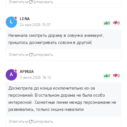
Ответить
Цитировать
LENA
L
0
0
24 мая 2026 15:07
Начинала смотреть дораму в озвучке анимаунт,
пришлось досматривать совсем в другой(
Ответить
Цитировать
АРИША
А
0
0
3 июля 2026 18:12
Досмотрела до конца исключительно из-за
персонажей. В остальном дорама не была особо
интересной . Сюжетные линии между персонажами не
развивались, только экшна навалили
Ответить
Цитировать