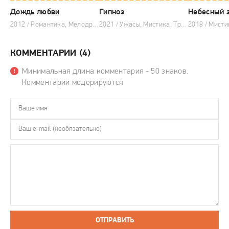
Дождь любви
Гипноз
Небесный 
2012 / Романтика, Мелодрама, Драма, Корейские дорамы
2021 / Ужасы, Мистика, Триллер, Корейские дорамы
КОММЕНТАРИИ (4)
Минимальная длина комментария - 50 знаков.
Комментарии модерируются
ОТПРАВИТЬ