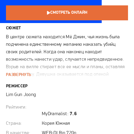
СМОТРЕТЬ ОНЛАЙН
СЮЖЕТ
В центре сюжета находится Мё Джин, чья жизнь была
подчинена единственному желанию наказать убийц
своих родителей. Когда она наконец находит
возможность нанести удар, случается непредвиденное.
Взрыв на вилле стирает все ее мысли и планы, оставляя
лишь пустоту. Девушка оказывается под опекой
РАЗВЕРНУТЬ
влиятельного Чжун Хо, который окружает ее нежностью
РЕЖИССЕР
и вниманием. На первый взгляд их пара кажется
Lim Gun Joong
идеальной, но Мё Джин не покидает чувство тревоги.
Почему в глазах ее спасителя иногда мелькает холод, и
Рейтинги:
какие тайны хранит его могущественная корпорация?
MyDramalist:
7.6
Героиня по крупицам восстанавливает события рокового
Страна:
Корея Южная
дня и обнаруживает, что правда может быть гораздо
В качестве:
WEB-DLRip 720p