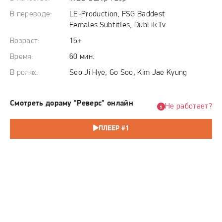
страшнее чем она думала. В этой игре без правил
каждый шаг ведет к новому разоблачению, и вскоре Мё
В переводе:
LE-Production, FSG Baddest
Джин понимает, что ее потеря памяти была выгодна
Females.Subtitles, DubLik.Tv
слишком многим людям в ее окружении.
Возраст:
15+
Время:
60 мин.
В ролях:
Seo Ji Hye, Go Soo, Kim Jae Kyung
Смотреть дораму "Реверс" онлайн
Не работает?
ПЛЕЕР #1