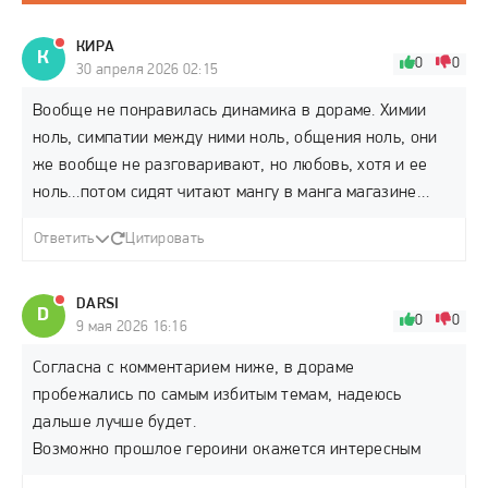
КИРА
К
0
0
30 апреля 2026 02:15
Вообще не понравилась динамика в дораме. Химии
ноль, симпатии между ними ноль, общения ноль, они
же вообще не разговаривают, но любовь, хотя и ее
ноль…потом сидят читают мангу в манга магазине…
Ответить
Цитировать
DARSI
D
0
0
9 мая 2026 16:16
Согласна с комментарием ниже, в дораме
пробежались по самым избитым темам, надеюсь
дальше лучше будет.
Возможно прошлое героини окажется интересным