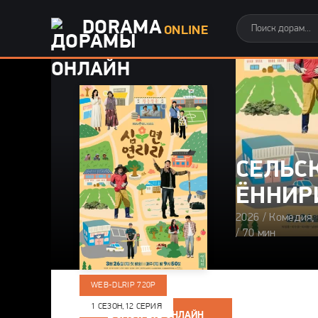
DORAMA
ONLINE
СЕЛЬС
ËННИР
2026 / Комедия
/ 70 мин
WEB-DLRIP 720P
1 СЕЗОН,
12 СЕРИЯ
СМОТРЕТЬ ОНЛАЙН