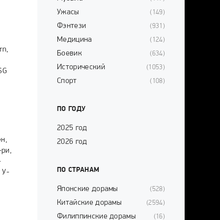
Ужасы
(149)
Фэнтези
(931)
Медицина
(124)
rn,
Боевик
(634)
Исторический
(1053)
SG
Спорт
(108)
ПО ГОДУ
2025 год
ён,
2026 год
-ри,
-
ПО СТРАНАМ
 У-
Японские дорамы
(528)
Китайские дорамы
(2594)
Филиппинские дорамы
(16)