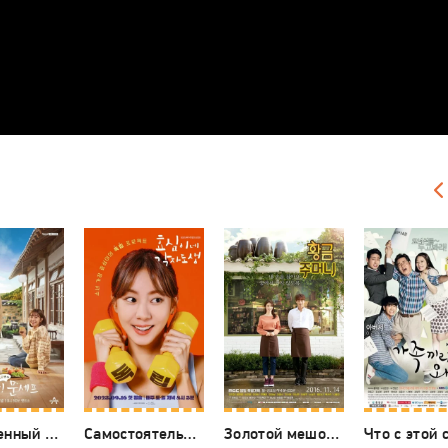
Испорченный отпуск
Самостоятельная жизнь Хё-щим
Золотой мешочек