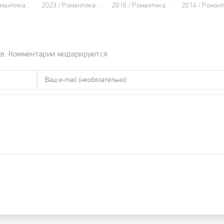
2020 / Романтика, Мелодрама, Комедия, Корейские дорамы
2023 / Романтика, Мелодрама, Корейские дорамы
2016 / Романтика, Мелодрама, Драма, Корейские дорамы
ов. Комментарии модерируются