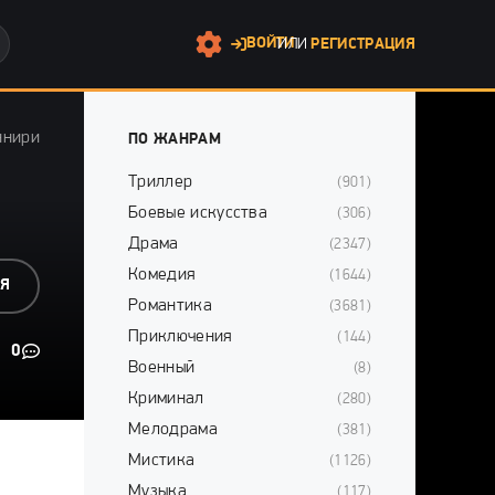
ВОЙТИ
ИЛИ
РЕГИСТРАЦИЯ
ннири
ПО ЖАНРАМ
Триллер
(901)
Боевые искусства
(306)
Драма
(2347)
Комедия
(1644)
СЯ
Романтика
(3681)
Приключения
(144)
0
Военный
(8)
Криминал
(280)
Мелодрама
(381)
Мистика
(1126)
Музыка
(117)