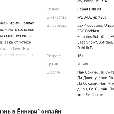
MyDramalist:
7.4
Страна:
Корея Южная
В качестве:
WEB-DLRip 720p
ока интриги коллег
В переводе:
LE-Production, Unico
поднимать сельское
FSG Baddest
оманная техника и
Females.Subtitles, F
в, ведь от успеха
Last Snow.Subtitles,
DubLik.Tv
ться в Сеул. Его
я не сойти с ума от
Возраст:
16+
изис по своему. Кто
Время:
70 мин.
, а младший и вовсе
В ролях:
Пак Сон-ун, Ли Су-г
Ли Джин-у, Чхве Гю
Ли Со-хван, Нам Ми
рактером. Местные
джон, Со Юн-хёк, Ян
та и вовсе
хёк, Ли Сон-хи
я: то урожай под
инают скандалить. Но
изнь в Ëннири" онлайн
Хуна начинает