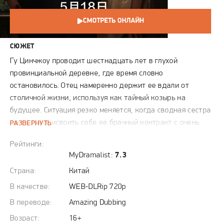
СМОТРЕТЬ ОНЛАЙН
СЮЖЕТ
Гу Цинчжоу проводит шестнадцать лет в глухой
провинциальной деревне, где время словно
остановилось. Отец намеренно держит ее вдали от
столичной жизни, используя как тайный козырь на
будущее. Ситуация резко меняется, когда сводная сестра
пытается присвоить себе ее брачный контракт с очень
РАЗВЕРНУТЬ
влиятельным семейством. Девушку немедленно
Рейтинги:
возвращают в высшее общество, которое напоминает
MyDramalist:
7.3
позолоченную клетку, полную опасных интриг и
Страна:
Китай
фальшивых улыбок.
В качестве:
WEB-DLRip 720p
Столичная элита встречает героиню свысока и видит в
В переводе:
Amazing Dubbing
ней лишь наивную деревенщину, пригодную для чужих
Возраст:
16+