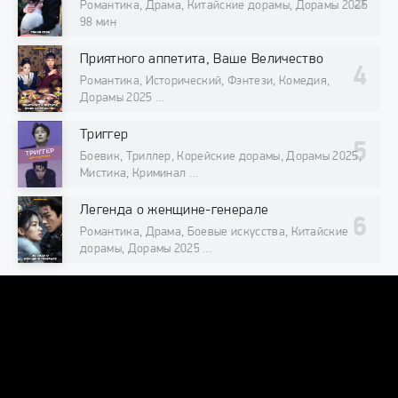
Романтика, Драма, Китайские дорамы, Дорамы 2025
98 мин
Приятного аппетита, Ваше Величество
Романтика, Исторический, Фэнтези, Комедия,
Дорамы 2025
98 мин
Триггер
Боевик, Триллер, Корейские дорамы, Дорамы 2025,
Мистика, Криминал
98 мин
Легенда о женщине-генерале
Романтика, Драма, Боевые искусства, Китайские
дорамы, Дорамы 2025
98 мин
DORAMAONLINE
DORAMAONLINEORG@INTERNET.RU
© 2026 "DoramaOnline.org" Лучший кинотеатр азиатских сериалов
и фильмов онлайн.
Все права защищены, копирование
запрещено.