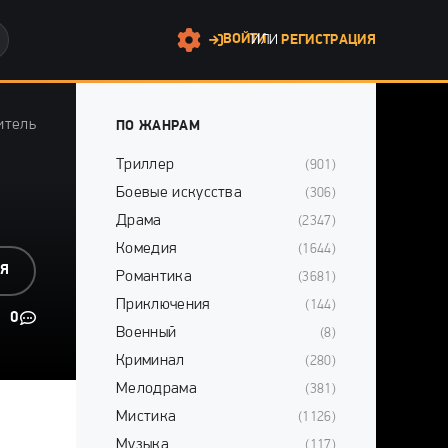
ВОЙТИ
ИЛИ
РЕГИСТРАЦИЯ
итель
ПО ЖАНРАМ
Триллер
(901)
Боевые искусства
(306)
Драма
(2347)
Комедия
(1644)
СЯ
Романтика
(3681)
Приключения
(144)
0
Военный
(8)
Криминал
(280)
Мелодрама
(381)
Мистика
(1126)
Музыка
(117)