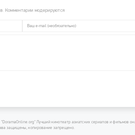
ов. Комментарии модерируются
 "DoramaOnline.org" Лучший кинотеатр азиатских сериалов и фильмов он
ава защищены, копирование запрещено.