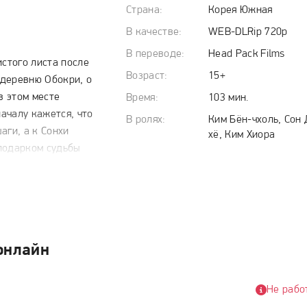
Страна:
Корея Южная
В качестве:
WEB-DLRip 720p
В переводе:
Head Pack Films
истого листа после
Возраст:
15+
 деревню Обокри, о
в этом месте
Время:
103 мин.
ачалу кажется, что
В ролях:
Ким Бён-чхоль, Сон
аги, а к Сонхи
хё, Ким Хиора
подарком судьбы
на, о которой семью
стная жительница
 сына Миндже
когда ребенок
яет способность
онлайн
ополучие соседей
аведливости она
ческая вера
Не рабо