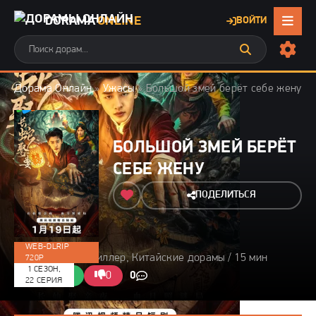
DORAMA
ONLINE
ВОЙТИ
Дорама Онлайн
»
Ужасы
» Большой змей берёт себе жену
БОЛЬШОЙ ЗМЕЙ БЕРЁТ
СЕБЕ ЖЕНУ
ПОДЕЛИТЬСЯ
WEB-DLRIP
2026 / Ужасы, Триллер, Китайские дорамы / 15 мин
720P
1 СЕЗОН,
0/10
0
0
0
22 СЕРИЯ