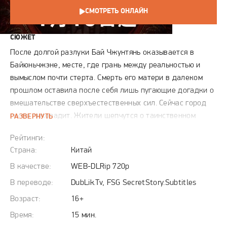
СМОТРЕТЬ ОНЛАЙН
СЮЖЕТ
После долгой разлуки Бай Чжунтянь оказывается в
Байюньчжэне, месте, где грань между реальностью и
вымыслом почти стерта. Смерть его матери в далеком
прошлом оставила после себя лишь пугающие догадки о
вмешательстве сверхъестественных сил. Сейчас город
снова лихорадит. Жители шепчутся о таинственном
РАЗВЕРНУТЬ
ритуале духа Чан Сянь, который забирает человеческие
Рейтинги:
души. Герой берется за поиски истины, сталкиваясь со
Страна:
Китай
странными знаками и забытыми семейными тайнами. Чем
глубже он заходит в своих поисках, тем яснее понимает,
В качестве:
WEB-DLRip 720p
что старые легенды могут оказаться реальностью.
В переводе:
DubLik.Tv, FSG SecretStory.Subtitles
Чжунтяню придется решить, является ли этот призрачный
Возраст:
16+
свадебный обряд проклятием или отражением старых
Время:
15 мин.
грехов, которые живые люди не могут себе простить.