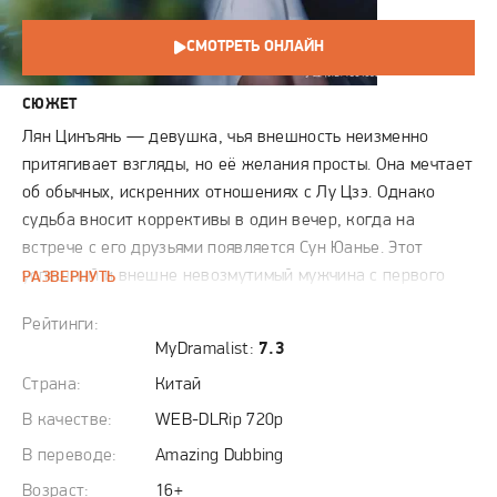
СМОТРЕТЬ ОНЛАЙН
СЮЖЕТ
Лян Цинъянь — девушка, чья внешность неизменно
притягивает взгляды, но её желания просты. Она мечтает
об обычных, искренних отношениях с Лу Цзэ. Однако
судьба вносит коррективы в один вечер, когда на
встрече с его друзьями появляется Сун Юанье. Этот
успешный и внешне невозмутимый мужчина с первого
РАЗВЕРНУТЬ
взгляда проявляет к ней явный интерес. После вечера он
Рейтинги:
отправляет ей сообщение с намёком, касающимся её
MyDramalist:
7.3
платья. В его словах читается непоколебимая
Страна:
Китай
уверенность в своём успехе. Цинъянь пытается
игнорировать его, но это лишь подогревает его
В качестве:
WEB-DLRip 720p
настойчивость. Сун Юанье действует последовательно и
В переводе:
Amazing Dubbing
расчётливо: он оказывается рядом в нужный момент или
Возраст:
16+