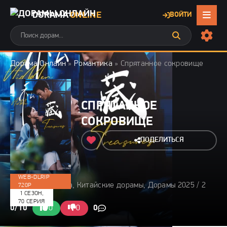
DORAMA
ONLINE
ВОЙТИ
Дорама Онлайн
»
Романтика
» Спрятанное сокровище
СПРЯТАННОЕ
СОКРОВИЩЕ
ПОДЕЛИТЬСЯ
WEB-DLRIP
2025 / Романтика, Китайские дорамы, Дорамы 2025 / 2
720P
1 СЕЗОН,
мин
70 СЕРИЯ
0/10
0
0
0