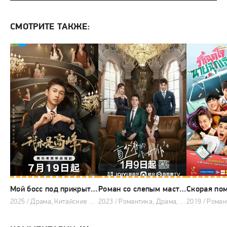
СМОТРИТЕ ТАКЖЕ:
Мой босс под прикрытием
Роман со слепым мастером
Скорая по
2025 / Драма, Китайские дорамы, Дорамы 2025
2023 / Романтика, Драма, Китайские дорамы