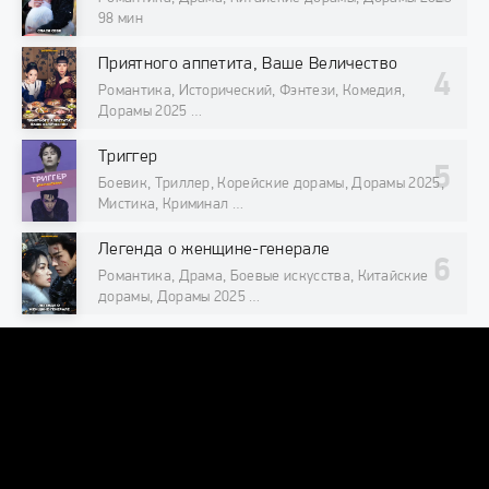
98 мин
Приятного аппетита, Ваше Величество
Романтика, Исторический, Фэнтези, Комедия,
Дорамы 2025
98 мин
Триггер
Боевик, Триллер, Корейские дорамы, Дорамы 2025,
Мистика, Криминал
98 мин
Легенда о женщине-генерале
Романтика, Драма, Боевые искусства, Китайские
дорамы, Дорамы 2025
98 мин
DORAMAONLINE
DORAMAONLINEORG@INTERNET.RU
© 2026 "DoramaOnline.org" Лучший кинотеатр азиатских сериалов
и фильмов онлайн.
Все права защищены, копирование
запрещено.