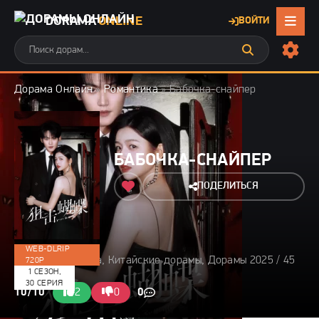
DORAMA
ONLINE
ВОЙТИ
Дорама Онлайн
»
Романтика
» Бабочка-снайпер
БАБОЧКА-СНАЙПЕР
ПОДЕЛИТЬСЯ
WEB-DLRIP
2025 / Романтика, Китайские дорамы, Дорамы 2025 / 45
720P
1 СЕЗОН,
мин
30 СЕРИЯ
10/10
2
0
0