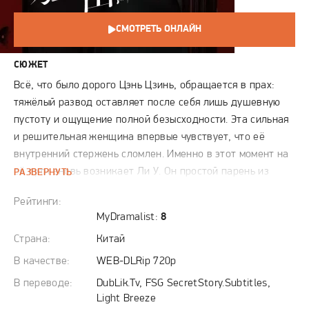
СМОТРЕТЬ ОНЛАЙН
СЮЖЕТ
Всё, что было дорого Цэнь Цзинь, обращается в прах:
тяжёлый развод оставляет после себя лишь душевную
пустоту и ощущение полной безысходности. Эта сильная
и решительная женщина впервые чувствует, что её
внутренний стержень сломлен. Именно в этот момент на
её пути вновь возникает Ли У. Он простой парень из
РАЗВЕРНУТЬ
деревни, когда-то получивший от неё единственный луч
Рейтинги:
надежды. Оставшись без семьи и на грани того, чтобы
MyDramalist:
8
бросить учёбу, Ли У еле держится, чтобы не утонуть в
Страна:
Китай
отчаянии. Цэнь Цзинь замечает в нём то, что не увидит
равнодушный взгляд: несгибаемую волю, яростное
В качестве:
WEB-DLRip 720p
желание вырваться из нищеты и подлинное
В переводе:
DubLik.Tv, FSG SecretStory.Subtitles,
человеческое достоинство. Она принимает решение
Light Breeze