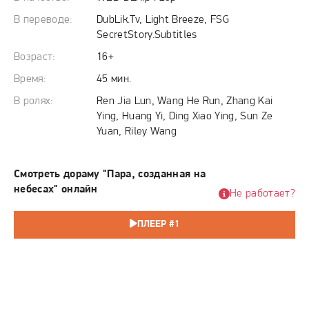
испытаний. Исход этого полного опасностей пути
определит не только их собственную судьбу, но и
В переводе:
DubLik.Tv, Light Breeze, FSG
возможность возрождения древнего рода, а также
SecretStory.Subtitles
восстановления баланса, нарушенного тысячелетия
Возраст:
16+
назад. Их союз может стать тем самым ключом, что
Время:
45 мин.
откроет дверь к искуплению прошлого и обретению
В ролях:
Ren Jia Lun, Wang He Run, Zhang Kai
утраченной силы.
Ying, Huang Yi, Ding Xiao Ying, Sun Ze
Yuan, Riley Wang
Смотреть дораму "Пара, созданная на
небесах" онлайн
Не работает?
ПЛЕЕР #1