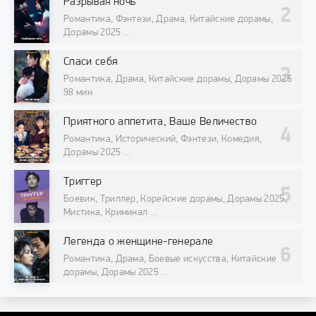
Разрывая ночь
Романтика, Фэнтези, Драма, Китайские дорамы,
Дорамы 2025
98 мин
Спаси себя
Романтика, Драма, Китайские дорамы, Дорамы 2025
98 мин
Приятного аппетита, Ваше Величество
Романтика, Исторический, Фэнтези, Комедия,
Дорамы 2025
98 мин
Триггер
Боевик, Триллер, Корейские дорамы, Дорамы 2025,
Мистика, Криминал
98 мин
Легенда о женщине-генерале
Романтика, Драма, Боевые искусства, Китайские
дорамы, Дорамы 2025
98 мин