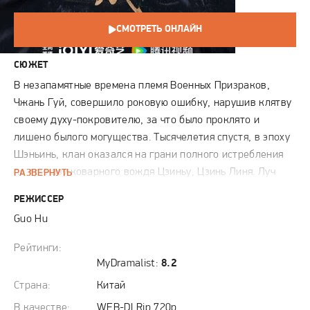
СМОТРЕТЬ ОНЛАЙН
СЮЖЕТ
В незапамятные времена племя Военных Призраков,
Чжань Гуй, совершило роковую ошибку, нарушив клятву
своему духу-покровителю, за что было проклято и
лишено былого могущества. Тысячелетия спустя, в эпоху
Шэньинь, клан оказался на грани полного истребления
по приказу коварного вождя Цзиньу, Цзинь Линя. Луч
РАЗВЕРНУТЬ
надежды блеснул для угасающего племени с рождением
РЕЖИССЕР
Лу Цяньцяо. Его судьба непостижимым образом
Guo Hu
переплелась с судьбой Синь Мэй, ничем не
примечательной ученицы из секты Тяньюань, в
Рейтинги:
результате чего между ними возникла уникальная
MyDramalist:
8.2
духовная связь. Этой паре, столь непохожей друг на
Страна:
Китай
друга, предначертано сообща пройти шесть смертельных
В качестве:
WEB-DLRip 720p