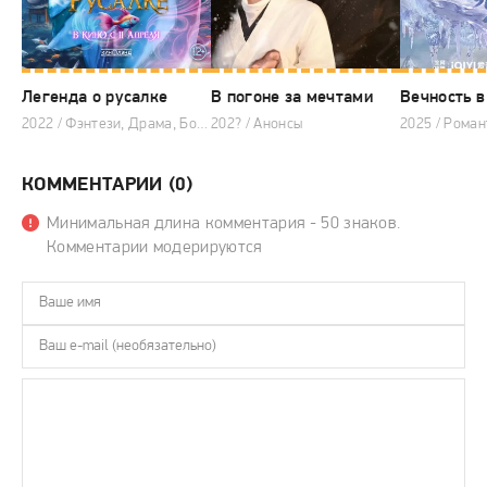
Легенда о русалке
В погоне за мечтами
Вечность в
2022 / Фэнтези, Драма, Боевые искусства, Китайские дорамы
202? / Анонсы
КОММЕНТАРИИ (0)
Минимальная длина комментария - 50 знаков.
Комментарии модерируются