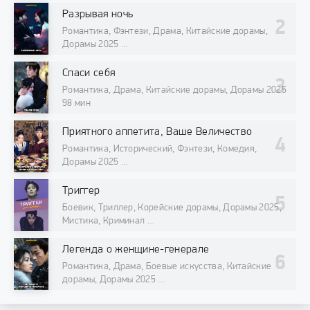
Разрывая ночь
Романтика, Фэнтези, Драма, Китайские дорамы,
Дорамы 2025
98 мин
Спаси себя
Романтика, Драма, Китайские дорамы, Дорамы 2025
98 мин
Приятного аппетита, Ваше Величество
Романтика, Исторический, Фэнтези, Комедия,
Дорамы 2025
98 мин
Триггер
Боевик, Триллер, Корейские дорамы, Дорамы 2025,
Мистика, Криминал
98 мин
Легенда о женщине-генерале
Романтика, Драма, Боевые искусства, Китайские
дорамы, Дорамы 2025
98 мин