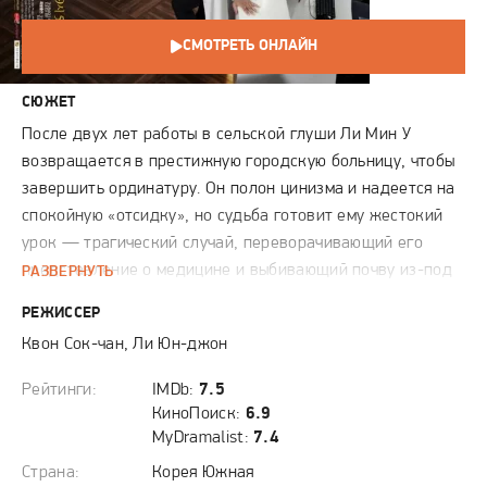
СМОТРЕТЬ ОНЛАЙН
СЮЖЕТ
После двух лет работы в сельской глуши Ли Мин У
возвращается в престижную городскую больницу, чтобы
завершить ординатуру. Он полон цинизма и надеется на
спокойную «отсидку», но судьба готовит ему жестокий
урок — трагический случай, переворачивающий его
представление о медицине и выбивающий почву из-под
РАЗВЕРНУТЬ
ног. Рядом с ним начинает работать Кан Чжэ Ин —
РЕЖИССЕР
наследница медицинской династии, которая, вопреки
Квон Сок-чан, Ли Юн-джон
своему статусу, жаждет доказать профессиональную
состоятельность без опоры на громкое имя. Их пути
Рейтинги:
IMDb:
7.5
пересекаются под началом харизматичного и
КиноПоиск:
6.9
бескомпромиссного хирурга Чхве Ин Хёка, чья
MyDramalist:
7.4
беззаветная преданность пациентам становится для
Страна:
Корея Южная