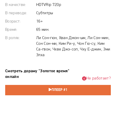
обоих молодых врачей одновременно вызовом и
В качестве:
HDTVRip 720p
источником внутреннего перерождения, заставляя
каждого заново найти свой путь в профессии.
В переводе:
Субтитры
Возраст:
16+
Время:
65 мин.
В ролях:
Ли Сон-гюн, Хван Джон-ым, Ли Сон-мин,
Сон Сон-ми, Ким Ри-у, Чон Гю-су, Ким
Са-гвон, Чхве Джэ-соп, Чху Е-джин, Эми
Элха
Смотреть дораму "Золотое время"
онлайн
Не работает?
ПЛЕЕР #1