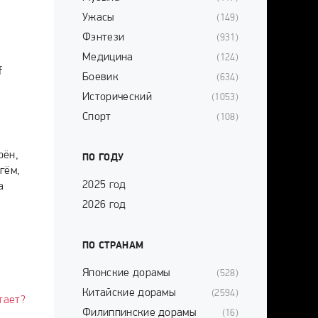
Ужасы
(149)
Фэнтези
(931)
Медицина
(124)
f
Боевик
(634)
Исторический
(1053)
Спорт
(108)
рён,
ПО ГОДУ
гём,
2025 год
а
2026 год
ПО СТРАНАМ
Японские дорамы
(528)
Китайские дорамы
(2594)
тает?
Филиппинские дорамы
(16)