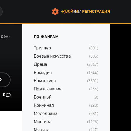
ВОЙТИ
ИЛИ
РЕГИСТРАЦИЯ
рден»
ПО ЖАНРАМ
Триллер
(901)
Боевые искусства
(306)
Драма
(2347)
Комедия
(1644)
СЯ
Романтика
(3681)
Приключения
(144)
0
Военный
(8)
Криминал
(280)
Мелодрама
(381)
Мистика
(1126)
Музыка
(117)