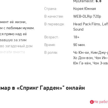
MyDramalist:
6.8
Страна:
Корея Южная
В качестве:
WEB-DLRip 720p
омент её жизни,
В переводе:
Head Pack Films, Lef
ом с любимым мужем.
Sound
ся прямо над её
Возраст:
18+
овавшую за этим
Время:
90 мин.
тво загадочный дом
ечтали вместе.
В ролях:
Чо Юн-хи, Ким Джу-
Хо Дон-вон, Чон Ин-
тся ловушкой: за
Юн Га-хён, Чон Э-хв
удитория для её
 опасности,
уга с этим местом.
ранность, погружая
шмар в «Спринг Гарден»" онлайн
хранит секреты, а
Не рабо