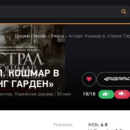
Дорама Онлайн
»
Ужасы
» Астрал. Кошмар в «Спринг Га
Л. КОШМАР В
ПОДЕЛИТЬ
НГ ГАРДЕН»
риллер, Корейские дорамы / 90 мин
10/10
1
0
Рейтинги:
IMDb:
4.8