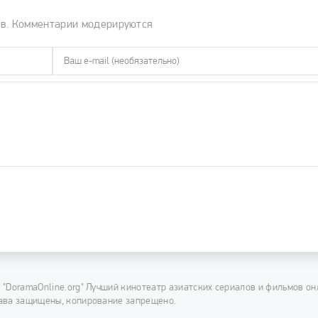
ов. Комментарии модерируются
 "DoramaOnline.org" Лучший кинотеатр азиатских сериалов и фильмов он
ава защищены, копирование запрещено.