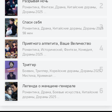
Разрывая ночь
Романтика, Фэнтези, Драма, Китайские дорамы,
Дорамы 2025
98 мин
Спаси себя
Романтика, Драма, Китайские дорамы, Дорамы 2025
98 мин
Приятного аппетита, Ваше Величество
Романтика, Исторический, Фэнтези, Комедия,
Дорамы 2025
98 мин
Триггер
Боевик, Триллер, Корейские дорамы, Дорамы 2025,
Мистика, Криминал
98 мин
Легенда о женщине-генерале
Романтика, Драма, Боевые искусства, Китайские
дорамы, Дорамы 2025
98 мин