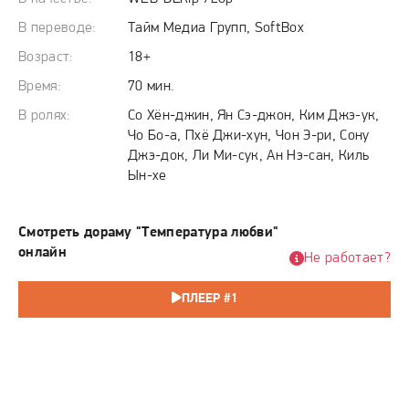
несёт на своих плечах груз финансовой ответственности,
ощущая, что её деловая хватка и роль кормилицы семьи
В переводе:
Тайм Медиа Групп, SoftBox
создают невидимый барьер в паре. Общественное
Возраст:
18+
мнение, профессиональные обязательства и внутренние
Время:
70 мин.
комплексы становятся тремя стенами, которые им
В ролях:
Со Хён-джин, Ян Сэ-джон, Ким Джэ-ук,
предстоит либо разрушить, либо навсегда остаться по
Чо Бо-а, Пхё Джи-хун, Чон Э-ри, Сону
разные стороны.
Джэ-док, Ли Ми-сук, Ан Нэ-сан, Киль
Ын-хе
Смотреть дораму "Температура любви"
онлайн
Не работает?
ПЛЕЕР #1