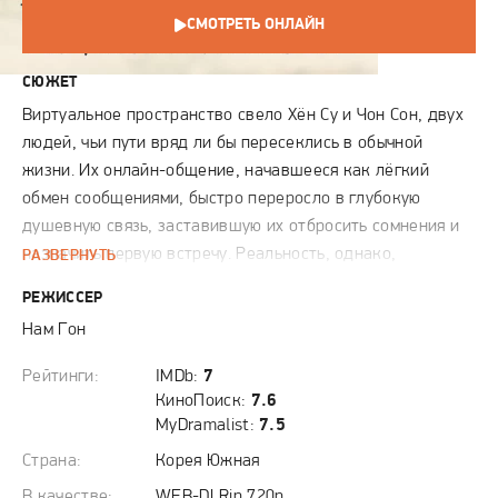
СМОТРЕТЬ ОНЛАЙН
СЮЖЕТ
Виртуальное пространство свело Хён Су и Чон Сон, двух
людей, чьи пути вряд ли бы пересеклись в обычной
жизни. Их онлайн-общение, начавшееся как лёгкий
обмен сообщениями, быстро переросло в глубокую
душевную связь, заставившую их отбросить сомнения и
назначить первую встречу. Реальность, однако,
РАЗВЕРНУТЬ
оказалась сложнее цифрового идеала. Между ними
РЕЖИССЕР
легла не только разница в возрасте, но и пропасть в
Нам Гон
социальном статусе и карьерных устремлениях. Несмотря
на вспыхнувшее взаимное притяжение, их отношения с
Рейтинги:
IMDb:
7
первых же шагов столкнулись с суровыми испытаниями.
КиноПоиск:
7.6
Хён Су вынужден постоянно оправдываться перед
MyDramalist:
7.5
осуждающим окружением, не принимающим его выбор
Страна:
Корея Южная
из-за молодости партнёрши, в то время как Чон Сон
В качестве:
WEB-DLRip 720p