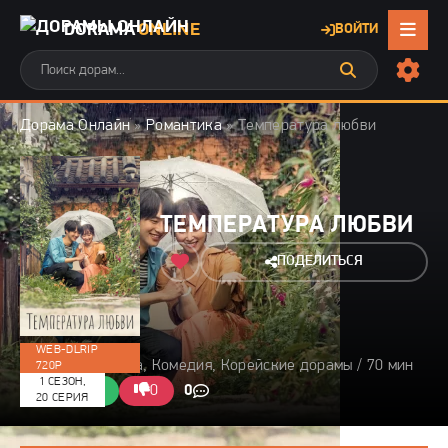
DORAMA
ONLINE
ВОЙТИ
Дорама Онлайн
»
Романтика
» Температура любви
ТЕМПЕРАТУРА ЛЮБВИ
ПОДЕЛИТЬСЯ
WEB-DLRIP
2017 / Романтика, Комедия, Корейские дорамы / 70 мин
720P
1 СЕЗОН,
0/10
0
0
0
20 СЕРИЯ