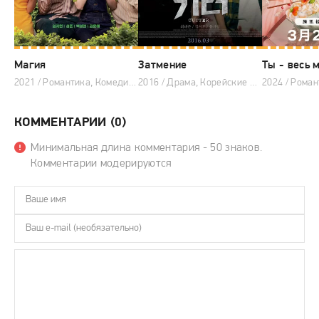
Магия
Затмение
Ты - весь 
2021 / Романтика, Комедия, Драма, Корейские дорамы
2016 / Драма, Корейские дорамы
КОММЕНТАРИИ (0)
Минимальная длина комментария - 50 знаков.
Комментарии модерируются