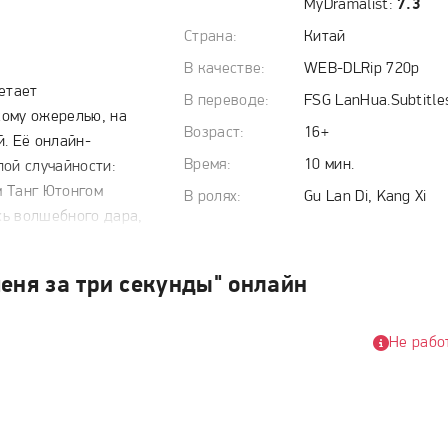
MyDramalist:
7.3
Страна:
Китай
В качестве:
WEB-DLRip 720p
етает
В переводе:
FSG LanHua.Subtitle
кому ожерелью, на
Возраст:
16+
. Её онлайн-
Время:
10 мин.
пой случайности:
м Танг Ютонгом
В ролях:
Gu Lan Di, Kang Xi
сь волшебного дара,
инному,
обы просто вернуть
еня за три секунды" онлайн
нную сделку —
чинается их
етаются с уроками
Не рабо
ой любви
 героиню к главному
нях амулета, а в
венного голоса,