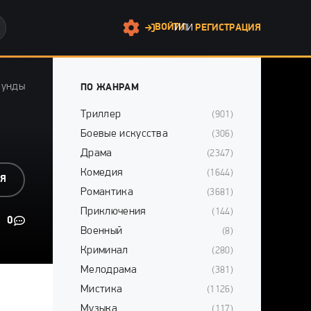
ВОЙТИ
ИЛИ
РЕГИСТРАЦИЯ
кунды
ПО ЖАНРАМ
Триллер
(901)
Боевые искусства
(306)
Драма
(2347)
Комедия
(1644)
СЯ
Романтика
(3681)
Приключения
(144)
0
Военный
(8)
Криминал
(280)
Мелодрама
(381)
Мистика
(1126)
Музыка
(117)