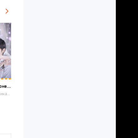
Конец бесконечной любви
2020 / Романтика, Фэнтези, Мелодрама, Китайские дорамы