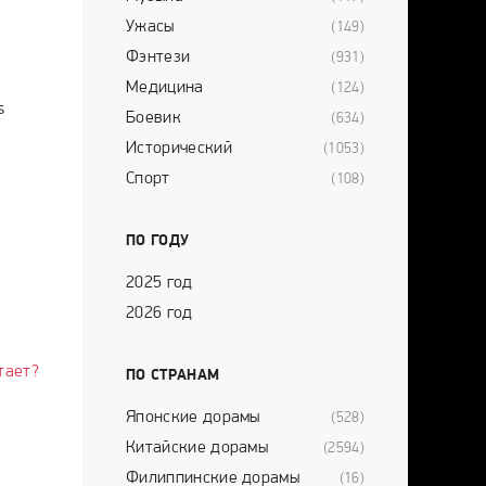
Ужасы
(149)
Фэнтези
(931)
Медицина
(124)
s
Боевик
(634)
Исторический
(1053)
Спорт
(108)
ПО ГОДУ
2025 год
2026 год
тает?
ПО СТРАНАМ
Японские дорамы
(528)
Китайские дорамы
(2594)
Филиппинские дорамы
(16)