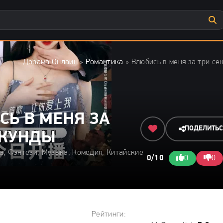
Дорама Онлайн
»
Романтика
» Влюбись в меня за три се
СЬ В МЕНЯ ЗА
ПОДЕЛИТЬ
ЕКУНДЫ
а, Фэнтези, Музыка, Комедия, Китайские
0/10
0
0
Рейтинги: