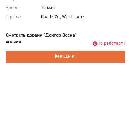
начинают смертельно опасную игру, где каждый шаг
может стать последним. Но по мере их движения к цели
Время:
15 мин.
становится ясно, что их дуэль – лишь разменная монета в
В ролях:
Roada Xu, Wu Ji Feng
чьей-то更大ой игре, а истинные манипуляторы,
скрывающиеся в тени, готовят нечто гораздо более
Смотреть дораму "Доктор Весна"
страшное, чем их личная борьба за выживание.
онлайн
Не работает?
ПЛЕЕР #1