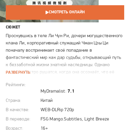
СМОТРЕТЬ ОНЛАЙН
СЮЖЕТ
Проснувшись в теле Ли Чун Ри, дочери могущественного
клана Ли, корпоративный служащий Чжан Цзы Ци
поначалу воспринимает своё попадание в
фантастический мир как дар судьбы, открывающий путь
к беззаботной жизни знатной наследницы. Однако
иллюзии быстро рушатся, когда она осознаёт, что её
РАЗВЕРНУТЬ
истинная роль в этом мире – быть ритуальной жертвой.
Рейтинги:
Ситуация обретает парадоксальный оборот, когда между
MyDramalist:
7.1
Чжун Ри и её предназначенным убийцей, загадочным
Страна:
Китай
Линг Синг Хе, возникает необъяснимая мистическая
связь. Они узнают жёсткие правила игры: единственный
В качестве:
WEB-DLRip 720p
шанс вернуться домой – убить друг друга. Вынужденные
В переводе:
FSG Mango.Subtitles, Light Breeze
вступить в вынужденный и опасный альянс, герои
Возраст:
16+