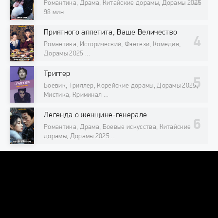
Романтика, Драма, Китайские дорамы, Дорамы 2025
98 мин
Приятного аппетита, Ваше Величество
Романтика, Исторический, Фэнтези, Комедия,
Дорамы 2025
98 мин
Триггер
Боевик, Триллер, Корейские дорамы, Дорамы 2025,
Мистика, Криминал
98 мин
Легенда о женщине-генерале
Романтика, Драма, Боевые искусства, Китайские
дорамы, Дорамы 2025
98 мин
DORAMAONLINE
DORAMAONLINEORG@INTERNET.RU
© 2026 "DoramaOnline.org" Лучший кинотеатр азиатских сериалов
и фильмов онлайн.
Все права защищены, копирование
запрещено.