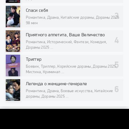
98 мин
Спаси себя
Романтика, Драма, Китайские дорамы, Дорамы 2025
98 мин
Приятного аппетита, Ваше Величество
Романтика, Исторический, Фэнтези, Комедия,
Дорамы 2025
98 мин
Триггер
Боевик, Триллер, Корейские дорамы, Дорамы 2025,
Мистика, Криминал
98 мин
Легенда о женщине-генерале
Романтика, Драма, Боевые искусства, Китайские
дорамы, Дорамы 2025
98 мин
DORAMAONLINE
DORAMAONLINEORG@INTERNET.RU