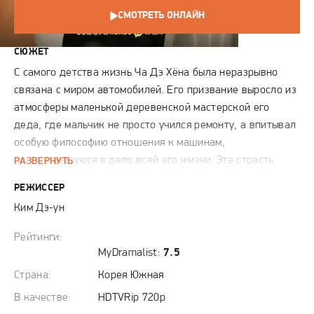
СМОТРЕТЬ ОНЛАЙН
СЮЖЕТ
С самого детства жизнь Ча Дэ Хёна была неразрывно
связана с миром автомобилей. Его призвание выросло из
атмосферы маленькой деревенской мастерской его
деда, где мальчик не просто учился ремонту, а впитывал
особую философию отношения к машинам,
превратившуюся в дело всей его жизни. Эта страсть
РАЗВЕРНУТЬ
определяет не только его профессиональный путь, но и
РЕЖИССЕР
личную историю, центром которой стала Нхо Ы Хва —
Ким Дэ-ун
менеджер их общего автосервиса. За её обаятельной и
профессиональной внешностью Дэ Хён с первого дня
Рейтинги:
разглядел глубокую душевную рану, невидимую для
MyDramalist:
7.5
других. Его давние тёплые чувства к ней долгое время
Страна:
Корея Южная
сдерживались застенчивостью, опасающейся разрушить
В качестве:
HDTVRip 720p
хрупкий баланс их рабочих отношений. Однако,