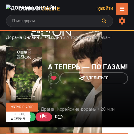
DORAMA
ONLINE
ВОЙТИ
Дорама Онлайн
»
Комедия
» А теперь — по газам!
А ТЕПЕРЬ — ПО ГАЗАМ!
ПОДЕЛИТЬСЯ
HDTVRIP 720P
2021 / Комедия, Драма, Корейские дорамы / 20 мин
1 СЕЗОН,
0/10
0
0
0
4 СЕРИЯ