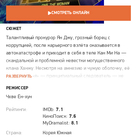
СМОТРЕТЬ ОНЛАЙН
СЮЖЕТ
Талантливый прокурор Ян Джу, грозный борец с
коррупцией, после карьерного взлёта оказывается в
автокатастрофе и приходит в себя в теле Кан Ми На —
скандальной и проблемной невестки могущественного
клана Ханжу. Несмотря на амнезию и чужую оболочку, её
внутреннее «я» — принципиальный следователь — не
РАЗВЕРНУТЬ
исчезает. Теперь, будучи вынужденной играть роль
РЕЖИССЕР
светской дамы, Ян Джу сталкивается с паутиной
Чхве Ён-хун
семейных тайн и интриг. Её новую жизнь усложняет
встреча с Сон Вуком, наследником конкурирующего
Рейтинги:
IMDb:
7.1
конгломерата, который пришёл к своей первой любви,
КиноПоиск:
7.6
настоящей Ми На, чтобы расследовать загадочную
MyDramalist:
8.1
смерть отца. Их пересекшиеся пути порождают опасный
Страна:
Корея Южная