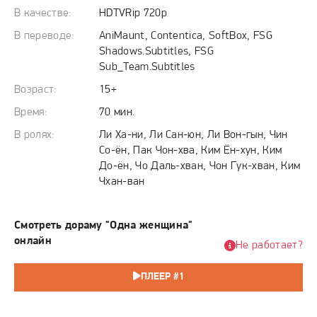
альянс и неожиданные чувства. Оказавшись в эпицентре
В качестве:
HDTVRip 720p
битвы за деньги и власть, Ян Джу должна не только
раскрыть тайну своего перевоплощения и исчезновения
В переводе:
AniMaunt, Contentica, SoftBox, FSG
Shadows.Subtitles, FSG
прежней хозяйки тела, но и, руководствуясь
Sub_Team.Subtitles
профессиональным чутьём, разоблачить заговор, рискуя
единственным, что у неё осталось, — своей подлинной
Возраст:
15+
сущностью.
Время:
70 мин.
В ролях:
Ли Ха-ни, Ли Сан-юн, Ли Вон-гын, Чин
Со-ён, Пак Чон-хва, Ким Ён-хун, Ким
До-ён, Чо Даль-хван, Чон Гук-хван, Ким
Чхан-ван
Смотреть дораму "Одна женщина"
онлайн
Не работает?
ПЛЕЕР #1