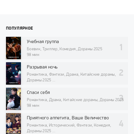
ПОПУЛЯРНОЕ
Учебная группа
Боевик, Триллер, Комедия, Дорамы 2025
98 мин
Разрывая ночь
Романтика, Фэнтези, Драма, Китайские дорамы,
Дорамы 2025
98 мин
Спаси себя
Романтика, Драма, Китайские дорамы, Дорамы 2025
98 мин
Приятного аппетита, Ваше Величество
Романтика, Исторический, Фэнтези, Комедия,
Дорамы 2025