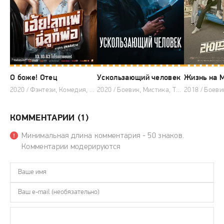
О боже! Отец
Ускользающий человек
Жизнь на 
2020 / Фэнтези, Комедия, Тайские дорамы
2020 / Боевик, Мистика, Триллер, Корейские дорамы
КОММЕНТАРИИ (1)
Минимальная длина комментария - 50 знаков.
Комментарии модерируются