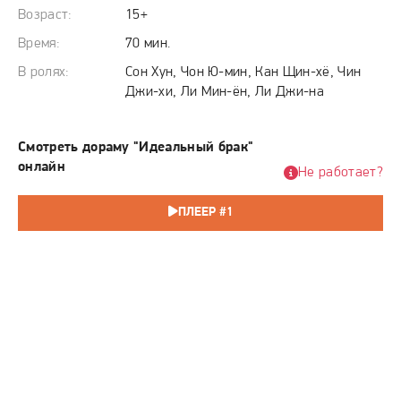
по расчету Со До Гуку, завидному наследнику крупного
Возраст:
15+
чеболя, на которого та положила глаз. Однако ее расчет
Время:
70 мин.
на формальный союз рушится: сам До Гук, человек с
характером и волей, видит в этой сделке не конец, а
В ролях:
Сон Хун, Чон Ю-мин, Кан Щин-хё, Чин
начало, и намерен превратить их договор в нечто
Джи-хи, Ли Мин-ён, Ли Джи-на
настоящее, ломая все защитные барьеры И Чжу.
Смотреть дораму "Идеальный брак"
онлайн
Не работает?
ПЛЕЕР #1