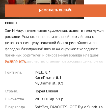
СМОТРЕТЬ ОНЛАЙН
СЮЖЕТ
Хан И Чжу, талантливая художница, живет в тени чужой
роскоши. Усыновленная влиятельной семьей, она с
детства знает цену показной благопристойности: за
фасадом безупречной жизни ее окружают холодность
приемных родителей и откровенная вражда младшей
сестры. Предательство становится роковым финалом ее
РАЗВЕРНУТЬ
пути: муж и сестра сводят счеты с ее жизнью, подстроив
Рейтинги:
IMDb:
8.1
гибельную аварию. Но судьба дает ей редкий шанс —
КиноПоиск:
8.1
очнувшись, И Чжу обнаруживает себя в прошлом, за
MyDramalist:
8.5
несколько лет до трагедии. Вооруженная знанием
Страна:
Корея Южная
грядущего, она бесповоротно меняет курс: разрывает
помолвку с неверным женихом и совершает дерзкий ход.
В качестве:
WEB-DLRip 720p
Вопреки амбициям сестры, И Чжу сама предлагает брак
В переводе:
SoftBox, DAVOICES, ФСГ Луна.Subtitles