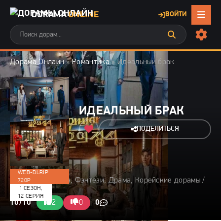
DORAMA
ONLINE
ВОЙТИ
Дорама Онлайн
»
Романтика
» Идеальный брак
ИДЕАЛЬНЫЙ БРАК
ПОДЕЛИТЬСЯ
WEB-DLRIP
2023 / Романтика, Фэнтези, Драма, Корейские дорамы /
720P
1 СЕЗОН,
70 мин
12 СЕРИЯ
10/10
2
0
0