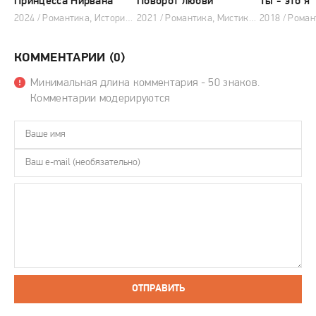
Принцесса Нирвана
Поворот любви
Ты - это я
2024 / Романтика, Исторический, Фэнтези, Комедия, Китайские дорамы
2021 / Романтика, Мистика, Комедия, Драма, Тайские дорамы
КОММЕНТАРИИ (0)
Минимальная длина комментария - 50 знаков.
Комментарии модерируются
ОТПРАВИТЬ