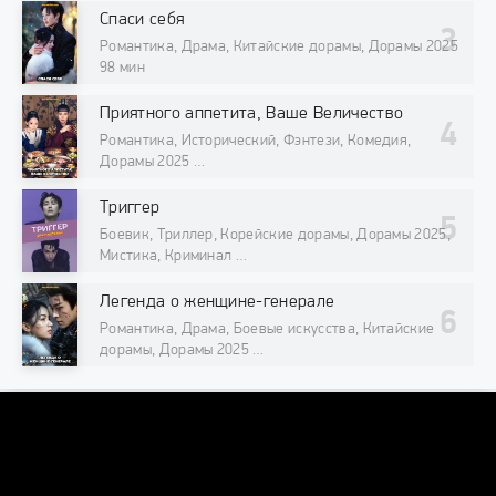
Спаси себя
Романтика, Драма, Китайские дорамы, Дорамы 2025
98 мин
Приятного аппетита, Ваше Величество
Романтика, Исторический, Фэнтези, Комедия,
Дорамы 2025
98 мин
Триггер
Боевик, Триллер, Корейские дорамы, Дорамы 2025,
Мистика, Криминал
98 мин
Легенда о женщине-генерале
Романтика, Драма, Боевые искусства, Китайские
дорамы, Дорамы 2025
98 мин
DORAMAONLINE
DORAMAONLINEORG@INTERNET.RU
© 2026 "DoramaOnline.org" Лучший кинотеатр азиатских сериалов