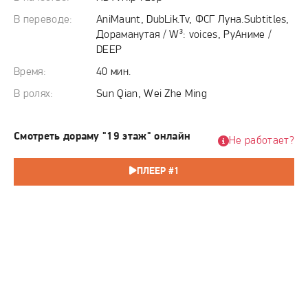
каждой дверью скрывается новая тайна и очередное
испытание на прочность, заставляющее усомниться в
В переводе:
AniMaunt, DubLik.Tv, ФСГ Луна.Subtitles,
возможности спасения.
Дораманутая / W³: voices, РуАниме /
DEEP
Время:
40 мин.
В ролях:
Sun Qian, Wei Zhe Ming
Смотреть дораму "19 этаж" онлайн
Не работает?
ПЛЕЕР #1