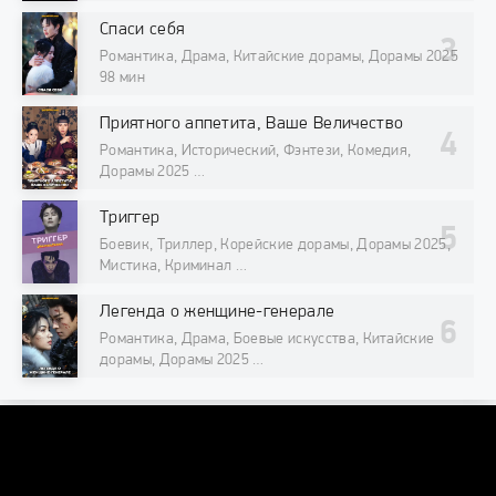
98 мин
Спаси себя
Романтика, Драма, Китайские дорамы, Дорамы 2025
98 мин
Приятного аппетита, Ваше Величество
Романтика, Исторический, Фэнтези, Комедия,
Дорамы 2025
98 мин
Триггер
Боевик, Триллер, Корейские дорамы, Дорамы 2025,
Мистика, Криминал
98 мин
Легенда о женщине-генерале
Романтика, Драма, Боевые искусства, Китайские
дорамы, Дорамы 2025
98 мин
DORAMAONLINE
DORAMAONLINEORG@INTERNET.RU